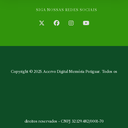
SIGA NOSSAS REDES SOCIAIS
Abre
Abre
Abre
Abre
em
em
em
em
uma
uma
uma
uma
nova
nova
nova
nova
aba
aba
aba
aba
Copyright © 2025. Acervo Digital Memória Potiguar. Todos os
direitos reservados - CNPJ 32.129.482/0001-70