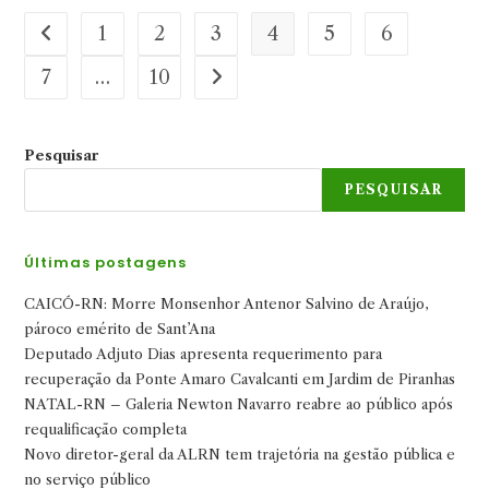
1
2
3
4
5
6
Ir para a página anterior
7
…
10
Ir para a próxima página
Pesquisar
PESQUISAR
Últimas postagens
CAICÓ-RN: Morre Monsenhor Antenor Salvino de Araújo,
pároco emérito de Sant’Ana
Deputado Adjuto Dias apresenta requerimento para
recuperação da Ponte Amaro Cavalcanti em Jardim de Piranhas
NATAL-RN – Galeria Newton Navarro reabre ao público após
requalificação completa
Novo diretor-geral da ALRN tem trajetória na gestão pública e
no serviço público