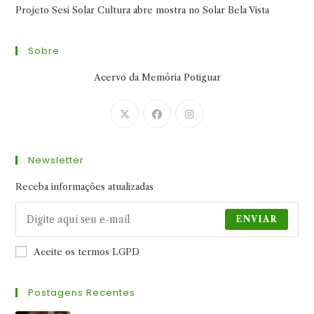
Projeto Sesi Solar Cultura abre mostra no Solar Bela Vista
Sobre
Acervo da Memória Potiguar
Abre
Abre
Abre
em
em
em
uma
uma
uma
Newsletter
nova
nova
nova
aba
aba
aba
Receba informações atualizadas
ENVIAR
Aceite os termos LGPD
Postagens Recentes