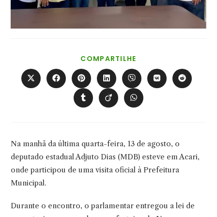
COMPARTILHAR
COMPARTILHE
ESTE
CONTEÚDO
Abre
Abre
Abre
Abre
Abre
Abre
Abre
em
em
em
em
em
em
em
uma
uma
uma
uma
uma
uma
uma
Abre
Abre
Abre
nova
nova
nova
nova
nova
nova
nova
em
em
em
janela
janela
janela
janela
janela
janela
janela
uma
uma
uma
nova
nova
nova
janela
janela
janela
Na manhã da última quarta-feira, 13 de agosto, o
deputado estadual Adjuto Dias (MDB) esteve em Acari,
onde participou de uma visita oficial à Prefeitura
Municipal.
Durante o encontro, o parlamentar entregou a lei de