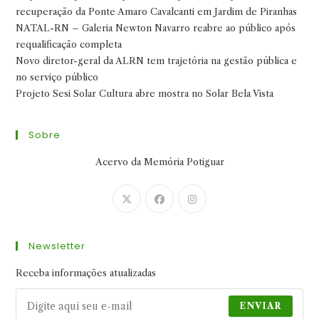
recuperação da Ponte Amaro Cavalcanti em Jardim de Piranhas
NATAL-RN – Galeria Newton Navarro reabre ao público após
requalificação completa
Novo diretor-geral da ALRN tem trajetória na gestão pública e
no serviço público
Projeto Sesi Solar Cultura abre mostra no Solar Bela Vista
Sobre
Acervo da Memória Potiguar
Abre
Abre
Abre
em
em
em
uma
uma
uma
Newsletter
nova
nova
nova
aba
aba
aba
Receba informações atualizadas
ENVIAR