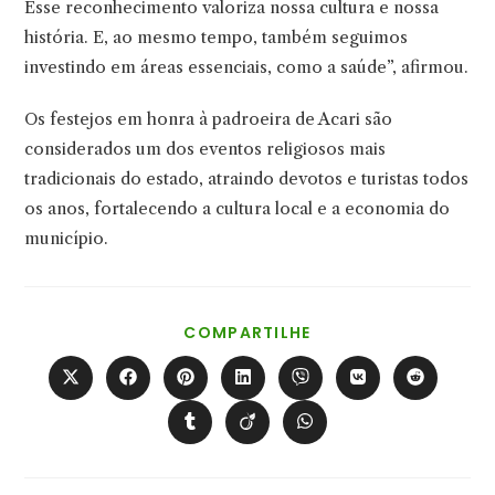
Esse reconhecimento valoriza nossa cultura e nossa
história. E, ao mesmo tempo, também seguimos
investindo em áreas essenciais, como a saúde”, afirmou.
Os festejos em honra à padroeira de Acari são
considerados um dos eventos religiosos mais
tradicionais do estado, atraindo devotos e turistas todos
os anos, fortalecendo a cultura local e a economia do
município.
COMPARTILHAR
COMPARTILHE
ESTE
CONTEÚDO
Abre
Abre
Abre
Abre
Abre
Abre
Abre
em
em
em
em
em
em
em
uma
uma
uma
uma
uma
uma
uma
Abre
Abre
Abre
nova
nova
nova
nova
nova
nova
nova
em
em
em
janela
janela
janela
janela
janela
janela
janela
uma
uma
uma
nova
nova
nova
janela
janela
janela