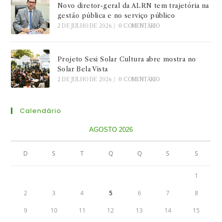
Novo diretor-geral da ALRN tem trajetória na
gestão pública e no serviço público
2 DE JULHO DE 2026
/
0 COMENTÁRIO
Projeto Sesi Solar Cultura abre mostra no
Solar Bela Vista
2 DE JULHO DE 2026
/
0 COMENTÁRIO
Calendário
AGOSTO 2026
D
S
T
Q
Q
S
S
1
2
3
4
5
6
7
8
9
10
11
12
13
14
15