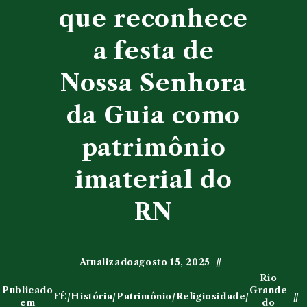
que reconhece
a festa de
Nossa Senhora
da Guia como
patrimônio
imaterial do
RN
Atualizado
agosto 15, 2025
Rio
Publicado
Grande
FÉ
/
História
/
Patrimônio
/
Religiosidade
/
em
do