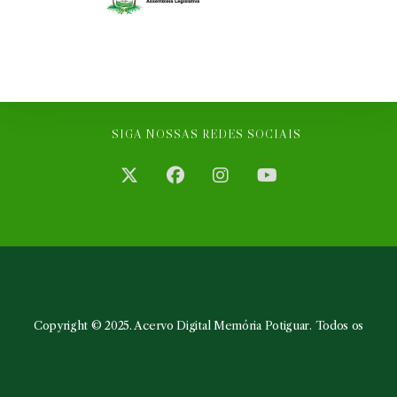
SIGA NOSSAS REDES SOCIAIS
Abre
Abre
Abre
Abre
em
em
em
em
uma
uma
uma
uma
nova
nova
nova
nova
aba
aba
aba
aba
Copyright © 2025. Acervo Digital Memória Potiguar. Todos os