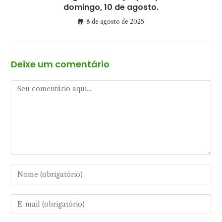
domingo, 10 de agosto.
8 de agosto de 2025
Deixe um comentário
Comentário
Digite
seu
nome
Digite
ou
seu
nome