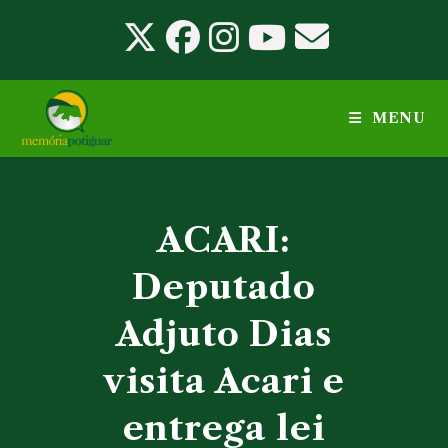
Ir
para
o
conteúdo
MENU
ACARI:
Deputado
Adjuto Dias
visita Acari e
entrega lei