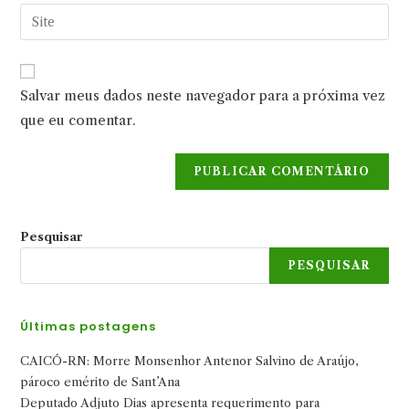
endereço
Digite
de
de
o
usuário
e-
URL
para
mail
do
comentar
Salvar meus dados neste navegador para a próxima vez
para
seu
comentar
que eu comentar.
site
(opcional)
Pesquisar
PESQUISAR
Últimas postagens
CAICÓ-RN: Morre Monsenhor Antenor Salvino de Araújo,
pároco emérito de Sant’Ana
Deputado Adjuto Dias apresenta requerimento para