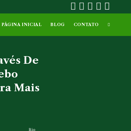
PÁGINA INICIAL
BLOG
CONTATO
ALTERNAR
PESQUISA
avés De
DO
Sebo
ara Mais
SITE
Rio