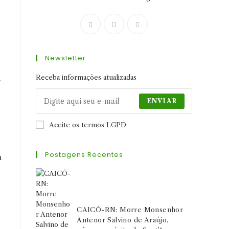
Abre
Abre
Abre
em
em
em
uma
uma
uma
Newsletter
nova
nova
nova
aba
aba
aba
a
Receba informações atualizadas
ENVIAR
Aceite os termos LGPD
Postagens Recentes
a
CAICÓ-RN: Morre Monsenhor
Antenor Salvino de Araújo,