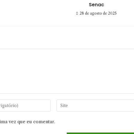
Senac
28 de agosto de 2025
Digite
o
URL
xima vez que eu comentar.
do
seu