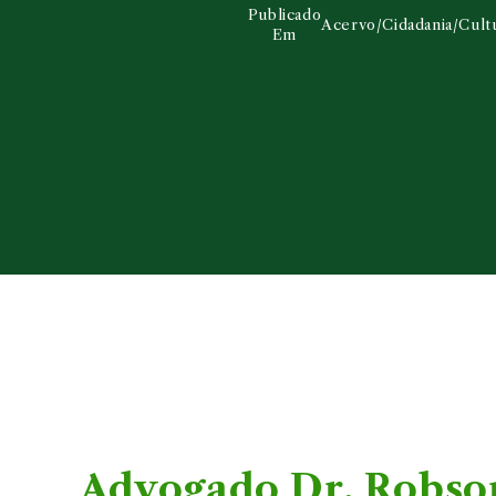
Publicado
Acervo
/
Cidadania
/
Cult
Em
Advogado Dr. Robso