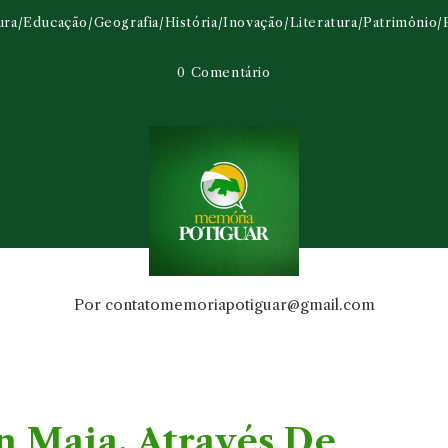
ura
/
Educação
/
Geografia
/
História
/
Inovação
/
Literatura
/
Patrimônio
/
0 Comentário
Por
contatomemoriapotiguar@gmail.com
n Maia, Através De