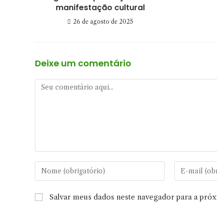
manifestação cultural
26 de agosto de 2025
Deixe um comentário
Comentário
Digite
Digite
seu
seu
nome
endereço
Salvar meus dados neste navegador para a pró
ou
de
nome
e-