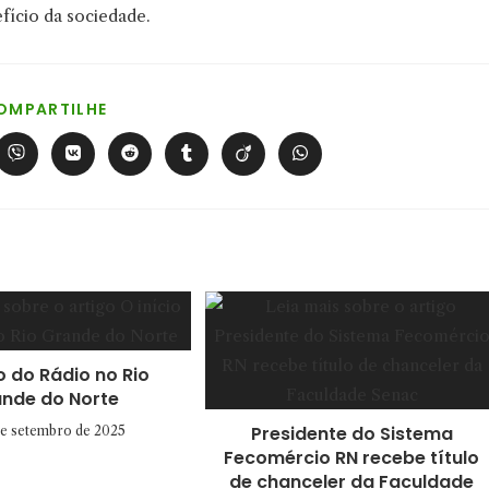
efício da sociedade.
COMPARTILHAR
OMPARTILHE
ESTE
CONTEÚDO
Abre
Abre
Abre
Abre
Abre
Abre
em
em
em
em
em
em
uma
uma
uma
uma
uma
uma
nova
nova
nova
nova
nova
nova
a
janela
janela
janela
janela
janela
janela
io do Rádio no Rio
nde do Norte
Presidente do Sistema
de setembro de 2025
Fecomércio RN recebe título
de chanceler da Faculdade