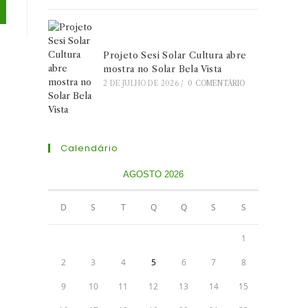
Projeto Sesi Solar Cultura abre
mostra no Solar Bela Vista
2 DE JULHO DE 2026
/
0 COMENTÁRIO
Calendário
AGOSTO 2026
D
S
T
Q
Q
S
S
1
2
3
4
5
6
7
8
9
10
11
12
13
14
15