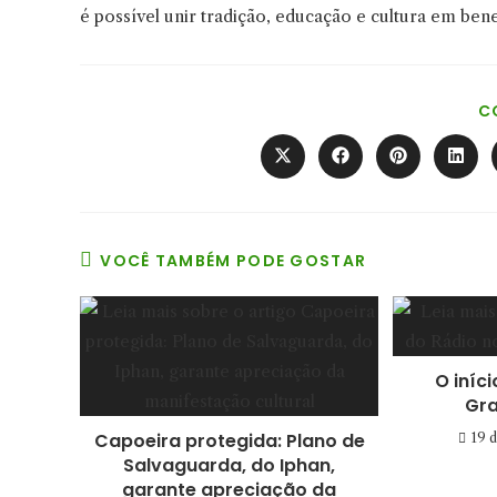
é possível unir tradição, educação e cultura em ben
C
Abre
Abre
Abre
Abre
em
em
em
em
uma
uma
uma
uma
nova
nova
nova
nova
janela
janela
janela
janel
VOCÊ TAMBÉM PODE GOSTAR
O iníc
Gra
Capoeira protegida: Plano de
19 
Salvaguarda, do Iphan,
garante apreciação da