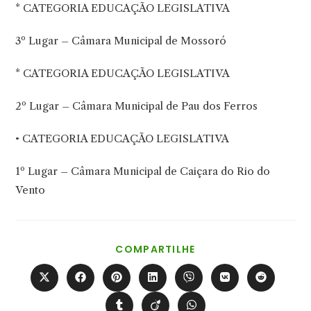
* CATEGORIA EDUCAÇÃO LEGISLATIVA
3º Lugar – Câmara Municipal de Mossoró
* CATEGORIA EDUCAÇÃO LEGISLATIVA
2º Lugar – Câmara Municipal de Pau dos Ferros
• CATEGORIA EDUCAÇÃO LEGISLATIVA
1º Lugar – Câmara Municipal de Caiçara do Rio do
Vento
COMPARTILHAR
COMPARTILHE
ESTE
CONTEÚDO
Abre
Abre
Abre
Abre
Abre
Abre
Abre
em
em
em
em
em
em
em
uma
uma
uma
uma
uma
uma
uma
Abre
Abre
Abre
nova
nova
nova
nova
nova
nova
nova