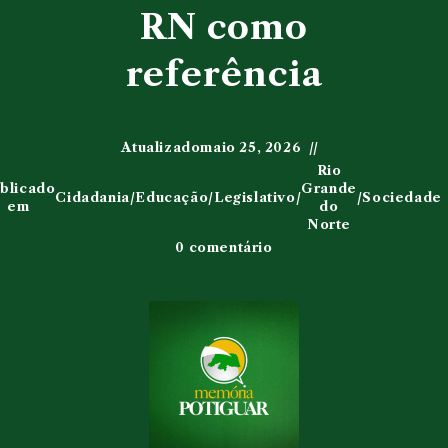
RN como
referência
Atualizado
maio 25, 2026
Rio
blicado
Grande
Cidadania
/
Educação
/
Legislativo
/
/
Sociedade
em
do
Norte
0 comentário