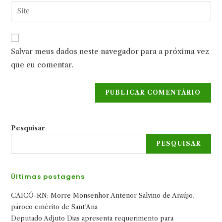
endereço
Digite
de
de
o
usuário
e-
URL
para
mail
do
comentar
Salvar meus dados neste navegador para a próxima vez
para
seu
comentar
que eu comentar.
site
(opcional)
Pesquisar
PESQUISAR
Últimas postagens
CAICÓ-RN: Morre Monsenhor Antenor Salvino de Araújo,
pároco emérito de Sant’Ana
Deputado Adjuto Dias apresenta requerimento para