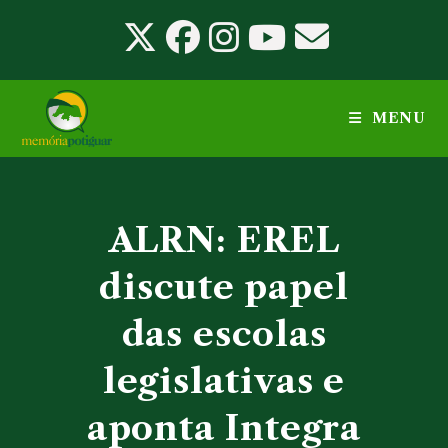
Ir
para
o
conteúdo
MENU
ALRN: EREL
discute papel
das escolas
legislativas e
aponta Integra