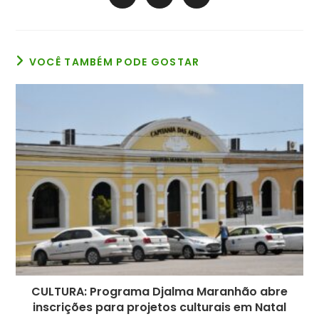
em
em
em
janela
janela
janela
janela
janela
janela
janela
uma
uma
uma
nova
nova
nova
janela
janela
janela
VOCÊ TAMBÉM PODE GOSTAR
CULTURA: Programa Djalma Maranhão abre
inscrições para projetos culturais em Natal