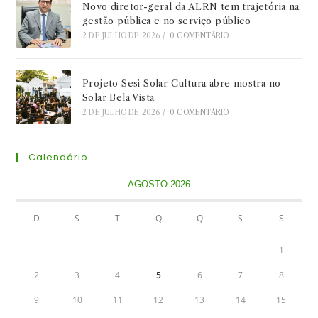
Novo diretor-geral da ALRN tem trajetória na
gestão pública e no serviço público
2 DE JULHO DE 2026
/
0 COMENTÁRIO
Projeto Sesi Solar Cultura abre mostra no
Solar Bela Vista
2 DE JULHO DE 2026
/
0 COMENTÁRIO
Calendário
AGOSTO 2026
D
S
T
Q
Q
S
S
1
2
3
4
5
6
7
8
9
10
11
12
13
14
15