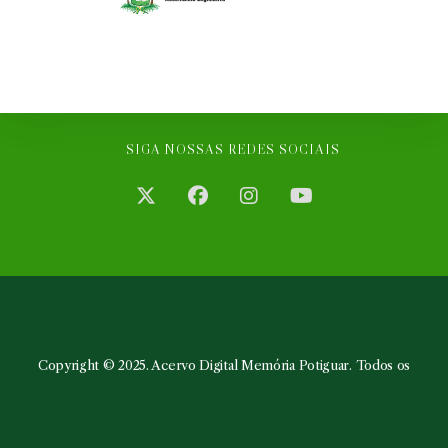
SIGA NOSSAS REDES SOCIAIS
Abre
Abre
Abre
Abre
em
em
em
em
uma
uma
uma
uma
nova
nova
nova
nova
aba
aba
aba
aba
Copyright © 2025. Acervo Digital Memória Potiguar. Todos os