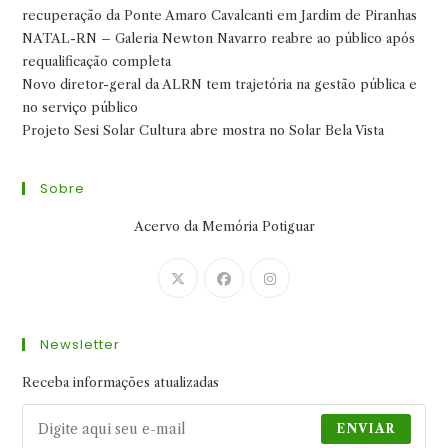
recuperação da Ponte Amaro Cavalcanti em Jardim de Piranhas
NATAL-RN – Galeria Newton Navarro reabre ao público após
requalificação completa
Novo diretor-geral da ALRN tem trajetória na gestão pública e
no serviço público
Projeto Sesi Solar Cultura abre mostra no Solar Bela Vista
Sobre
Acervo da Memória Potiguar
Abre
Abre
Abre
em
em
em
uma
uma
uma
Newsletter
nova
nova
nova
aba
aba
aba
Receba informações atualizadas
ENVIAR