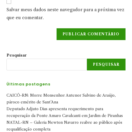
mail
do
comentar
Salvar meus dados neste navegador para a próxima vez
para
seu
comentar
que eu comentar.
site
(opcional)
Pesquisar
PESQUISAR
Últimas postagens
CAICÓ-RN: Morre Monsenhor Antenor Salvino de Araújo,
pároco emérito de Sant’Ana
Deputado Adjuto Dias apresenta requerimento para
recuperação da Ponte Amaro Cavalcanti em Jardim de Piranhas
NATAL-RN – Galeria Newton Navarro reabre ao público após
requalificação completa