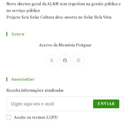
Novo diretor-geral da ALRN tem trajetória na gestão pública e
no serviço público
Projeto Sesi Solar Cultura abre mostra no Solar Bela Vista
Sobre
Acervo da Memória Potiguar
Abre
Abre
Abre
em
em
em
uma
uma
uma
Newsletter
nova
nova
nova
aba
aba
aba
Receba informações atualizadas
ENVIAR
Aceite os termos LGPD