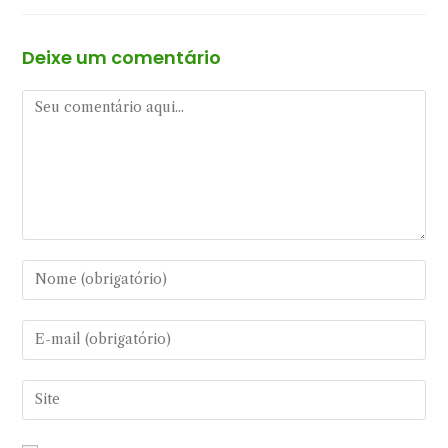
Deixe um comentário
Comentário
Digite
seu
nome
Digite
ou
seu
nome
endereço
Digite
de
de
o
usuário
e-
URL
para