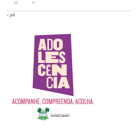
30
31
« jul