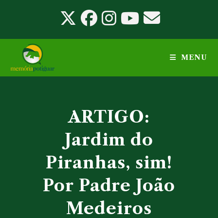
Ir
para
o
conteúdo
MENU
ARTIGO:
Jardim do
Piranhas, sim!
Por Padre João
Medeiros