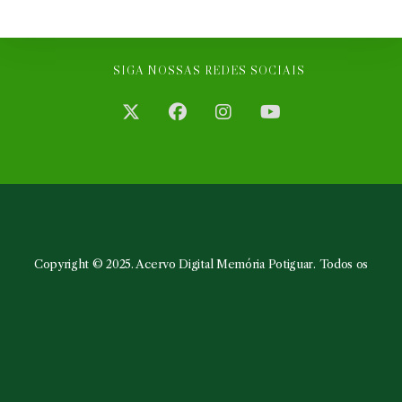
SIGA NOSSAS REDES SOCIAIS
Abre
Abre
Abre
Abre
em
em
em
em
uma
uma
uma
uma
nova
nova
nova
nova
aba
aba
aba
aba
Copyright © 2025. Acervo Digital Memória Potiguar. Todos os