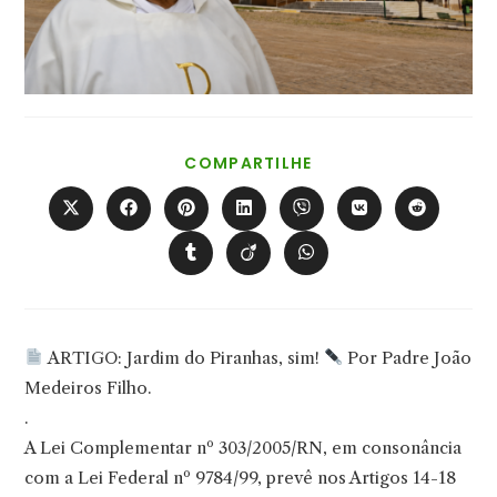
COMPARTILHAR
COMPARTILHE
ESTE
CONTEÚDO
Abre
Abre
Abre
Abre
Abre
Abre
Abre
em
em
em
em
em
em
em
uma
uma
uma
uma
uma
uma
uma
Abre
Abre
Abre
nova
nova
nova
nova
nova
nova
nova
em
em
em
janela
janela
janela
janela
janela
janela
janela
uma
uma
uma
nova
nova
nova
janela
janela
janela
ARTIGO: Jardim do Piranhas, sim!
Por Padre João
Medeiros Filho.
.
A Lei Complementar nº 303/2005/RN, em consonância
com a Lei Federal nº 9784/99, prevê nos Artigos 14-18