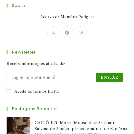
Sobre
Acervo da Memória Potiguar
Abre
Abre
Abre
em
em
em
uma
uma
uma
Newsletter
nova
nova
nova
aba
aba
aba
Receba informações atualizadas
ENVIAR
Aceite os termos LGPD
Postagens Recentes
CAICÓ-RN: Morre Monsenhor Antenor
Salvino de Araújo, pároco emérito de Sant’Ana