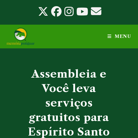
Ir
para
o
conteúdo
MENU
Assembleia e
Você leva
serviços
gratuitos para
Espírito Santo