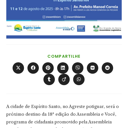
COMPARTILHAR
COMPARTILHE
ESTE
CONTEÚDO
Abre
Abre
Abre
Abre
Abre
Abre
Abre
em
em
em
em
em
em
em
uma
uma
uma
uma
uma
uma
uma
Abre
Abre
Abre
nova
nova
nova
nova
nova
nova
nova
em
em
em
janela
janela
janela
janela
janela
janela
janela
uma
uma
uma
nova
nova
nova
janela
janela
janela
A cidade de Espírito Santo, no Agreste potiguar, será o
próximo destino da 18ª edição do Assembleia e Você,
programa de cidadania promovido pela Assembleia