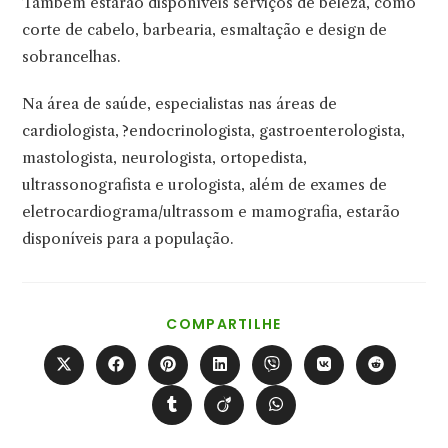
Também estarão disponíveis serviços de beleza, como
corte de cabelo, barbearia, esmaltação e design de
sobrancelhas.
Na área de saúde, especialistas nas áreas de
cardiologista, ?endocrinologista, gastroenterologista,
mastologista, neurologista, ortopedista,
ultrassonografista e urologista, além de exames de
eletrocardiograma/ultrassom e mamografia, estarão
disponíveis para a população.
COMPARTILHAR
COMPARTILHE
ESTE
CONTEÚDO
Abre
Abre
Abre
Abre
Abre
Abre
Abre
em
em
em
em
em
em
em
uma
uma
uma
uma
uma
uma
uma
Abre
Abre
Abre
nova
nova
nova
nova
nova
nova
nova
em
em
em
janela
janela
janela
janela
janela
janela
janela
uma
uma
uma