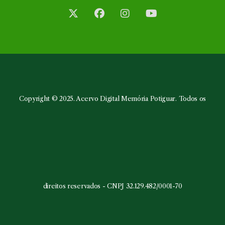
Abre
Abre
Abre
Abre
em
em
em
em
uma
uma
uma
uma
nova
nova
nova
nova
aba
aba
aba
aba
Copyright © 2025. Acervo Digital Memória Potiguar. Todos os
direitos reservados - CNPJ 32.129.482/0001-70