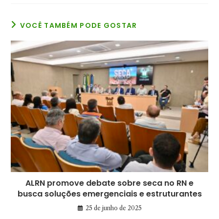
nova
nova
nova
janela
janela
janela
VOCÊ TAMBÉM PODE GOSTAR
ALRN promove debate sobre seca no RN e
busca soluções emergenciais e estruturantes
25 de junho de 2025