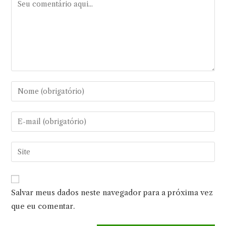
Comentário
Digite
seu
nome
Digite
ou
seu
nome
endereço
Digite
de
de
o
usuário
e-
URL
para
mail
do
comentar
Salvar meus dados neste navegador para a próxima vez
para
seu
comentar
que eu comentar.
site
(opcional)