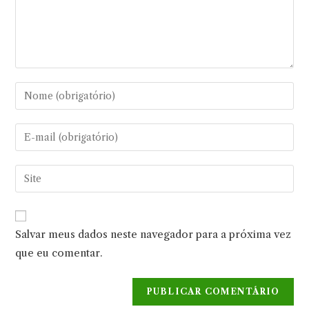
Digite
seu
nome
Digite
ou
seu
nome
endereço
Digite
de
de
o
usuário
e-
URL
para
mail
do
comentar
Salvar meus dados neste navegador para a próxima vez
para
seu
comentar
que eu comentar.
site
(opcional)