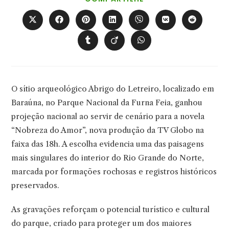
ESTE
CONTEÚDO
Abre
Abre
Abre
Abre
Abre
Abre
Abre
em
em
em
em
em
em
em
uma
uma
uma
uma
uma
uma
uma
Abre
Abre
Abre
nova
nova
nova
nova
nova
nova
nova
em
em
em
janela
janela
janela
janela
janela
janela
janela
uma
uma
uma
nova
nova
nova
janela
janela
janela
O sítio arqueológico Abrigo do Letreiro, localizado em
Baraúna, no Parque Nacional da Furna Feia, ganhou
projeção nacional ao servir de cenário para a novela
“Nobreza do Amor”, nova produção da TV Globo na
faixa das 18h. A escolha evidencia uma das paisagens
mais singulares do interior do Rio Grande do Norte,
marcada por formações rochosas e registros históricos
preservados.
As gravações reforçam o potencial turístico e cultural
do parque, criado para proteger um dos maiores