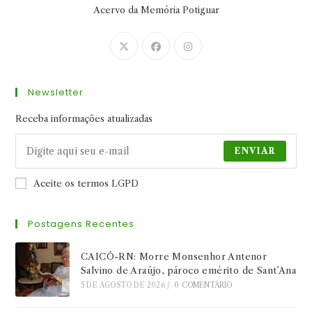
Acervo da Memória Potiguar
Abre
Abre
Abre
em
em
em
uma
uma
uma
Newsletter
nova
nova
nova
aba
aba
aba
Receba informações atualizadas
ENVIAR
Aceite os termos LGPD
Postagens Recentes
CAICÓ-RN: Morre Monsenhor Antenor
Salvino de Araújo, pároco emérito de Sant’Ana
5 DE AGOSTO DE 2026
/
0 COMENTÁRIO