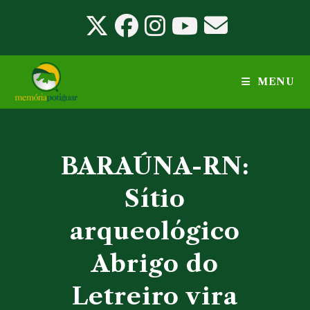
Ir
para
o
conteúdo
MENU
BARAÚNA-RN:
Sítio
arqueológico
Abrigo do
Letreiro vira