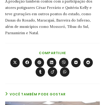
A produção também contou com a participação dos
atores potiguares César Ferrário e Quitéria Kelly e
teve gravações em outros pontos do estado, como
Dunas do Rosado, Maracajaú, Barreira do Inferno,
além de municípios como Mossoró, Tibau do Sul,
Parnamirim e Natal.
COMPARTILHAR
COMPARTILHE
ESTE
CONTEÚDO
Abre
Abre
Abre
Abre
Abre
Abre
Abre
em
em
em
em
em
em
em
uma
uma
uma
uma
uma
uma
uma
Abre
Abre
Abre
nova
nova
nova
nova
nova
nova
nova
em
em
em
janela
janela
janela
janela
janela
janela
janela
uma
uma
uma
nova
nova
nova
janela
janela
janela
VOCÊ TAMBÉM PODE GOSTAR