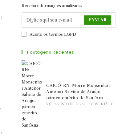
aba
aba
aba
Receba informações atualizadas
24
ENVIAR
Aceite os termos LGPD
Postagens Recentes
CAICÓ-RN: Morre Monsenhor
Antenor Salvino de Araújo,
pároco emérito de Sant’Ana
e
5 DE AGOSTO DE 2026
/
0 COMENTÁRIO
e
24