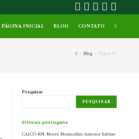
PÁGINA INICIAL
BLOG
CONTATO
ALTERNAR
PESQUISA
>
Blog
>
Página 53
DO
Pesquisar
SITE
PESQUISAR
Últimas postagens
CAICÓ-RN: Morre Monsenhor Antenor Salvino
do