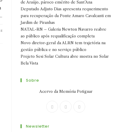
de Araújo, pároco emérito de Sant’Ana
m
Deputado Adjuto Dias apresenta requerimento
…
para recuperação da Ponte Amaro Cavalcanti em
Jardim de Piranhas
NATAL-RN – Galeria Newton Navarro reabre
24
ao público após requalificação completa
Novo diretor-geral da ALRN tem trajetória na
gestão pública e no serviço público
Projeto Sesi Solar Cultura abre mostra no Solar
Bela Vista
Sobre
Acervo da Memória Potiguar
Abre
Abre
Abre
em
em
em
uma
uma
uma
Newsletter
nova
nova
nova