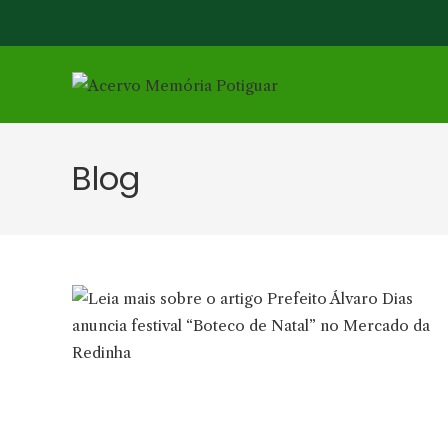
Ir
para
o
conteúdo
Blog