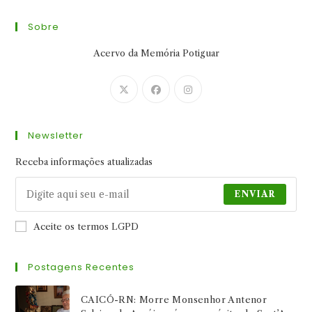
Sobre
Acervo da Memória Potiguar
Abre
Abre
Abre
em
em
em
uma
uma
uma
Newsletter
nova
nova
nova
aba
aba
aba
Receba informações atualizadas
ENVIAR
Aceite os termos LGPD
Postagens Recentes
CAICÓ-RN: Morre Monsenhor Antenor