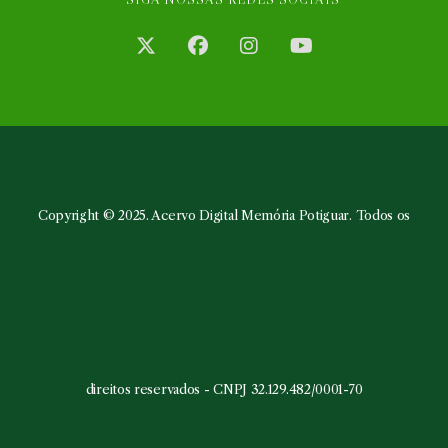
Abre
Abre
Abre
Abre
em
em
em
em
uma
uma
uma
uma
nova
nova
nova
nova
aba
aba
aba
aba
Copyright © 2025. Acervo Digital Memória Potiguar. Todos os
direitos reservados - CNPJ 32.129.482/0001-70