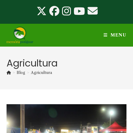
Ir
para
o
conteúdo
MENU
Agricultura
>
Blog
>
Agricultura