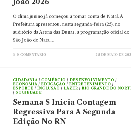
João 2026
O clima junino já começou a tomar conta de Natal. A
Prefeitura apresentou, nesta segunda-feira (25), no
auditório da Arena das Dunas, a programação oficial do
São João de Natal…
0 COMENTÁRIO
25 DE MAIO DE 20
CIDADANIA
/
COMÉRCIO
/
DESENVOLVIMENTO
/
ECONOMIA
/
EDUCAÇÃO
/
ENTRETENIMENTO
/
ESPORTE
/
INCLUSÃO
/
LAZER
/
RIO GRANDE DO NORT
/
SOCIEDADE
Semana S Inicia Contagem
Regressiva Para A Segunda
Edição No RN