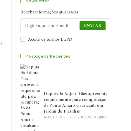
Newsletter
nova
nova
nova
aba
aba
aba
Receba informações atualizadas
ENVIAR
Aceite os termos LGPD
26
Postagens Recentes
Deputado Adjuto Dias apresenta
requerimento para recuperação
da Ponte Amaro Cavalcanti em
Jardim de Piranhas
16 DE JULHO DE 2026
/
0 COMENTÁRIO
a