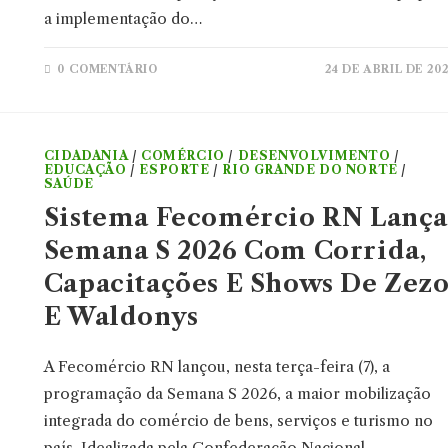
a implementação do…
0 COMENTÁRIO
24 DE ABRIL DE 20
CIDADANIA
/
COMÉRCIO
/
DESENVOLVIMENTO
/
EDUCAÇÃO
/
ESPORTE
/
RIO GRANDE DO NORTE
/
SAÚDE
Sistema Fecomércio RN Lanç
Semana S 2026 Com Corrida,
Capacitações E Shows De Zez
E Waldonys
A Fecomércio RN lançou, nesta terça-feira (7), a
programação da Semana S 2026, a maior mobilização
integrada do comércio de bens, serviços e turismo no
país. Idealizada pela Confederação Nacional…