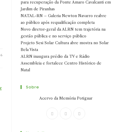
para recuperação da Ponte Amaro Cavalcanti em
Jardim de Piranhas
NATAL-RN – Galeria Newton Navarro reabre
ao público após requalificação completa
Novo diretor-geral da ALRN tem trajetória na
gestão pública e no serviço público
Projeto Sesi Solar Cultura abre mostra no Solar
Bela Vista
26
ALRN inaugura prédio da TV e Rádio
Assembleia e fortalece Centro Histórico de
Natal
Sobre
E
Acervo da Memória Potiguar
Abre
Abre
Abre
em
em
em
uma
uma
uma