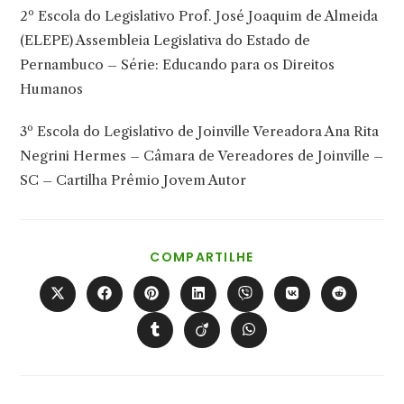
2º Escola do Legislativo Prof. José Joaquim de Almeida
(ELEPE) Assembleia Legislativa do Estado de
Pernambuco – Série: Educando para os Direitos
Humanos
3º Escola do Legislativo de Joinville Vereadora Ana Rita
Negrini Hermes – Câmara de Vereadores de Joinville –
SC – Cartilha Prêmio Jovem Autor
COMPARTILHAR
COMPARTILHE
ESTE
CONTEÚDO
Abre
Abre
Abre
Abre
Abre
Abre
Abre
em
em
em
em
em
em
em
uma
uma
uma
uma
uma
uma
uma
Abre
Abre
Abre
nova
nova
nova
nova
nova
nova
nova
em
em
em
janela
janela
janela
janela
janela
janela
janela
uma
uma
uma
nova
nova
nova
janela
janela
janela