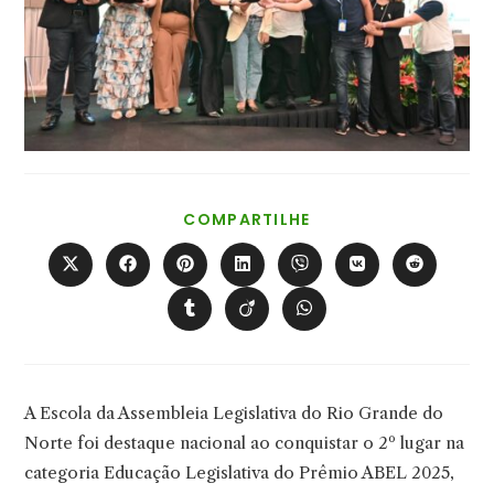
COMPARTILHAR
COMPARTILHE
ESTE
CONTEÚDO
Abre
Abre
Abre
Abre
Abre
Abre
Abre
em
em
em
em
em
em
em
uma
uma
uma
uma
uma
uma
uma
Abre
Abre
Abre
nova
nova
nova
nova
nova
nova
nova
em
em
em
janela
janela
janela
janela
janela
janela
janela
uma
uma
uma
nova
nova
nova
janela
janela
janela
A Escola da Assembleia Legislativa do Rio Grande do
Norte foi destaque nacional ao conquistar o 2º lugar na
categoria Educação Legislativa do Prêmio ABEL 2025,