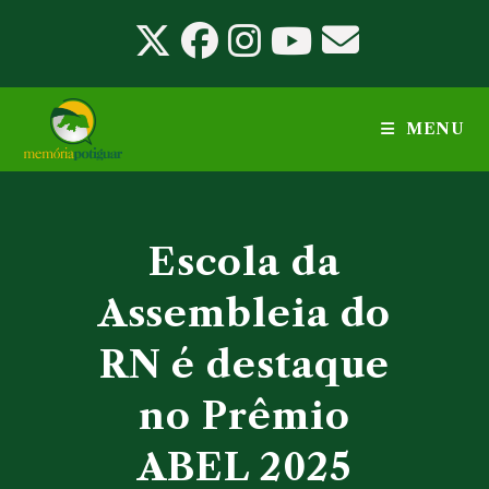
Ir
para
o
conteúdo
MENU
Escola da
Assembleia do
RN é destaque
no Prêmio
ABEL 2025