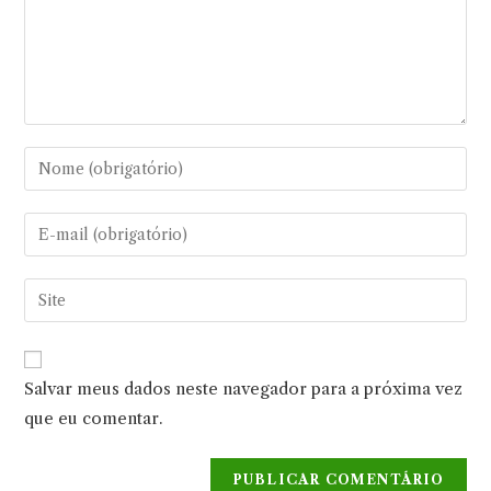
Digite
seu
nome
Digite
ou
seu
nome
endereço
Digite
de
de
o
usuário
e-
URL
para
mail
do
comentar
Salvar meus dados neste navegador para a próxima vez
para
seu
comentar
que eu comentar.
site
(opcional)