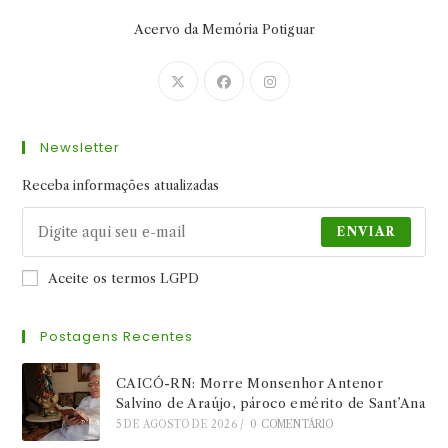
Acervo da Memória Potiguar
Abre
Abre
Abre
em
em
em
uma
uma
uma
Newsletter
nova
nova
nova
aba
aba
aba
Receba informações atualizadas
ENVIAR
Aceite os termos LGPD
Postagens Recentes
CAICÓ-RN: Morre Monsenhor Antenor
Salvino de Araújo, pároco emérito de Sant’Ana
5 DE AGOSTO DE 2026
/
0 COMENTÁRIO