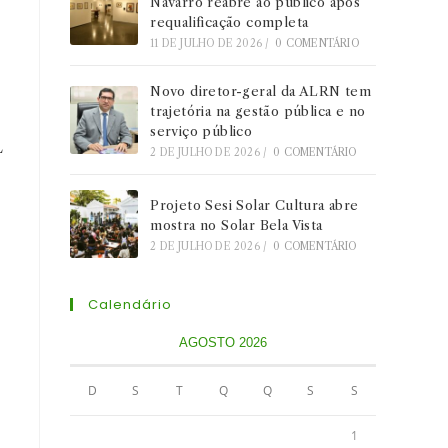
Navarro reabre ao público após
o
requalificação completa
11 DE JULHO DE 2026
/
0 COMENTÁRIO
Novo diretor-geral da ALRN tem
trajetória na gestão pública e no
serviço público
L
2 DE JULHO DE 2026
/
0 COMENTÁRIO
Projeto Sesi Solar Cultura abre
mostra no Solar Bela Vista
2 DE JULHO DE 2026
/
0 COMENTÁRIO
Calendário
AGOSTO 2026
D
S
T
Q
Q
S
S
1