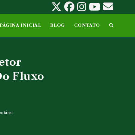
PÁGINA INICIAL
BLOG
CONTATO
ALTERNAR
PESQUISA
etor
DO
Do Fluxo
SITE
ntário