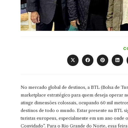
C
Abre
Abre
Abre
Abre
em
em
em
em
uma
uma
uma
uma
nova
nova
nova
nova
janela
janela
janela
janel
No mercado global de destinos, a BTL (Bolsa de Turi
marketplace estratégico para quem deseja operar no
atinge dimensões colossais, ocupando 60 mil metros
destinos de todo o mundo. Estar presente na BTL sig
turistas europeus, especialmente em um ano onde 
Convidado”. Para o Rio Grande do Norte, essa feir