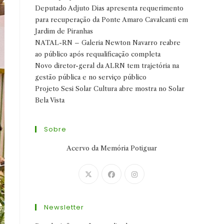
Deputado Adjuto Dias apresenta requerimento
para recuperação da Ponte Amaro Cavalcanti em
Jardim de Piranhas
NATAL-RN – Galeria Newton Navarro reabre
ao público após requalificação completa
Novo diretor-geral da ALRN tem trajetória na
gestão pública e no serviço público
Projeto Sesi Solar Cultura abre mostra no Solar
Bela Vista
Sobre
Acervo da Memória Potiguar
Abre
Abre
Abre
em
em
em
uma
uma
uma
Newsletter
nova
nova
nova
aba
aba
aba