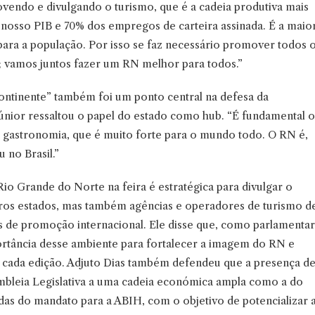
endo e divulgando o turismo, que é a cadeia produtiva mais
nosso PIB e 70% dos empregos de carteira assinada. É a maio
para a população. Por isso se faz necessário promover todos 
os; vamos juntos fazer um RN melhor para todos.”
ontinente” também foi um ponto central na defesa da
Júnior ressaltou o papel do estado como hub. “É fundamental o
a gastronomia, que é muito forte para o mundo todo. O RN é,
 no Brasil.”
io Grande do Norte na feira é estratégica para divulgar o
tros estados, mas também agências e operadores de turismo d
s de promoção internacional. Ele disse que, como parlamentar
rtância desse ambiente para fortalecer a imagem do RN e
a cada edição. Adjuto Dias também defendeu que a presença d
embleia Legislativa a uma cadeia económica ampla como a do
ndas do mandato para a ABIH, com o objetivo de potencializar 