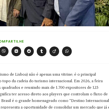
COMPARTILHAR
OMPARTILHE
ESTE
CONTEÚDO
Abre
Abre
Abre
Abre
Abre
Abre
em
em
em
em
em
em
uma
uma
uma
uma
uma
uma
nova
nova
nova
nova
nova
nova
a
janela
janela
janela
janela
janela
janela
smo de Lisboa) não é apenas uma vitrine; é o principal
 topo da cadeia do turismo internacional. Em 2026, a feira
 quadrados e reunindo mais de 1.700 expositores de 125
nifica ter acesso direto aos players que controlam o fluxo de
o Brasil é o grande homenageado como “Destino Internacional
a representa a oportunidade de consolidar um mercado que já 