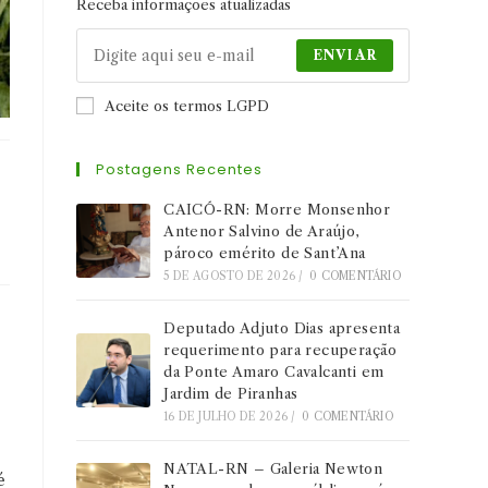
Receba informações atualizadas
ENVIAR
Aceite os termos LGPD
Postagens Recentes
CAICÓ-RN: Morre Monsenhor
Antenor Salvino de Araújo,
pároco emérito de Sant’Ana
5 DE AGOSTO DE 2026
/
0 COMENTÁRIO
Deputado Adjuto Dias apresenta
requerimento para recuperação
da Ponte Amaro Cavalcanti em
Jardim de Piranhas
16 DE JULHO DE 2026
/
0 COMENTÁRIO
NATAL-RN – Galeria Newton
é