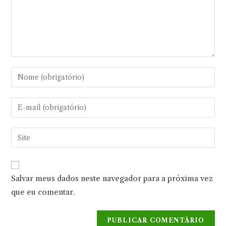
Digite
seu
nome
Digite
ou
seu
nome
endereço
Digite
de
de
o
usuário
e-
URL
para
mail
do
comentar
Salvar meus dados neste navegador para a próxima vez
para
seu
comentar
que eu comentar.
site
(opcional)