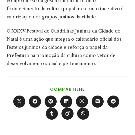
compromisso da gestão municipal com o
fortalecimento da cultura popular e com o incentivo à
valorização dos grupos juninos da cidade.
O XXXV Festival de Quadrilhas Juninas da Cidade do
Natal é uma ação que integra o calendário oficial dos
festejos juninos da cidade e reforça o papel da
Prefeitura na promoção da cultura como vetor de
desenvolvimento social e pertencimento.
COMPARTILHAR
COMPARTILHE
ESTE
CONTEÚDO
Abre
Abre
Abre
Abre
Abre
Abre
Abre
em
em
em
em
em
em
em
uma
uma
uma
uma
uma
uma
uma
Abre
Abre
Abre
nova
nova
nova
nova
nova
nova
nova
em
em
em
janela
janela
janela
janela
janela
janela
janela
uma
uma
uma
nova
nova
nova
janela
janela
janela