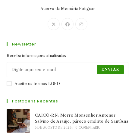
Acervo da Memória Potiguar
Abre
Abre
Abre
em
em
em
uma
uma
uma
Newsletter
nova
nova
nova
aba
aba
aba
Receba informações atualizadas
ENVIAR
Aceite os termos LGPD
Postagens Recentes
CAICÓ-RN: Morre Monsenhor Antenor
Salvino de Araújo, pároco emérito de Sant’Ana
5 DE AGOSTO DE 2026
/
0 COMENTÁRIO