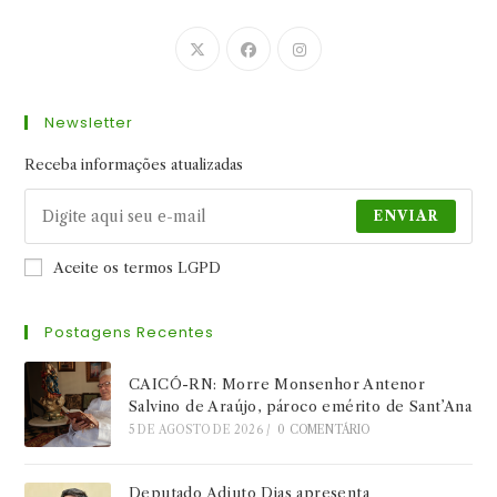
Abre
Abre
Abre
em
em
em
uma
uma
uma
Newsletter
nova
nova
nova
aba
aba
aba
Receba informações atualizadas
ENVIAR
Aceite os termos LGPD
Postagens Recentes
CAICÓ-RN: Morre Monsenhor Antenor
Salvino de Araújo, pároco emérito de Sant’Ana
5 DE AGOSTO DE 2026
/
0 COMENTÁRIO
Deputado Adjuto Dias apresenta