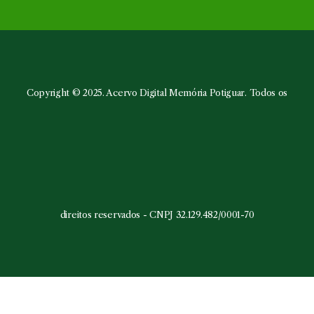
em
em
em
em
uma
uma
uma
uma
nova
nova
nova
nova
aba
aba
aba
aba
Copyright © 2025. Acervo Digital Memória Potiguar. Todos os
direitos reservados - CNPJ 32.129.482/0001-70