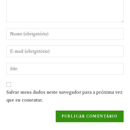
Digite
seu
nome
Digite
ou
seu
nome
endereço
Digite
de
de
o
usuário
e-
URL
para
mail
do
comentar
Salvar meus dados neste navegador para a próxima vez
para
seu
comentar
que eu comentar.
site
(opcional)