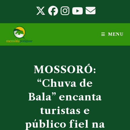
Ir
para
o
conteúdo
MENU
MOSSORÓ:
“Chuva de
Bala” encanta
turistas e
público fiel na