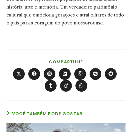
história, arte e memória. Um verdadeiro patrimônio
cultural que emociona gerações e atrai olhares de todo
o país para a coragem do povo mossoroense.
COMPARTILHAR
COMPARTILHE
ESTE
CONTEÚDO
Abre
Abre
Abre
Abre
Abre
Abre
Abre
em
em
em
em
em
em
em
uma
uma
uma
uma
uma
uma
uma
Abre
Abre
Abre
nova
nova
nova
nova
nova
nova
nova
em
em
em
janela
janela
janela
janela
janela
janela
janela
uma
uma
uma
nova
nova
nova
janela
janela
janela
VOCÊ TAMBÉM PODE GOSTAR