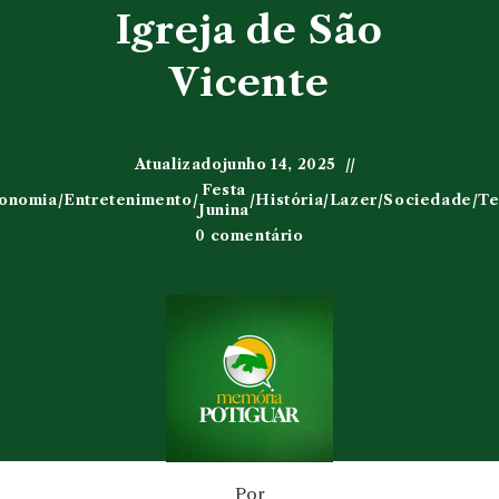
Igreja de São
Vicente
Atualizado
junho 14, 2025
Festa
onomia
/
Entretenimento
/
/
História
/
Lazer
/
Sociedade
/
Te
Junina
0 comentário
Por