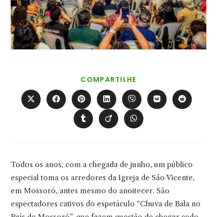
COMPARTILHAR
COMPARTILHE
ESTE
CONTEÚDO
Abre
Abre
Abre
Abre
Abre
Abre
Abre
em
em
em
em
em
em
em
uma
uma
uma
uma
uma
uma
uma
Abre
Abre
Abre
nova
nova
nova
nova
nova
nova
nova
em
em
em
janela
janela
janela
janela
janela
janela
janela
uma
uma
uma
nova
nova
nova
janela
janela
janela
Todos os anos, com a chegada de junho, um público
especial toma os arredores da Igreja de São Vicente,
em Mossoró, antes mesmo do anoitecer. São
espectadores cativos do espetáculo “Chuva de Bala no
País de Mossoró”, que fazem questão de chegar cedo,