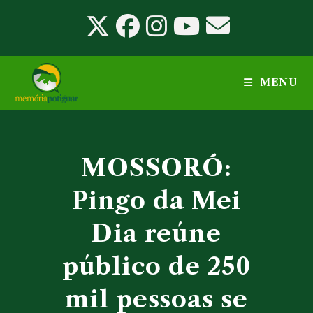
Ir
para
o
conteúdo
MENU
MOSSORÓ:
Pingo da Mei
Dia reúne
público de 250
mil pessoas se