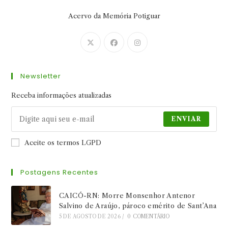
Acervo da Memória Potiguar
Abre
Abre
Abre
em
em
em
uma
uma
uma
Newsletter
nova
nova
nova
aba
aba
aba
Receba informações atualizadas
ENVIAR
Aceite os termos LGPD
Postagens Recentes
CAICÓ-RN: Morre Monsenhor Antenor
Salvino de Araújo, pároco emérito de Sant’Ana
5 DE AGOSTO DE 2026
/
0 COMENTÁRIO