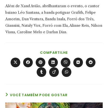
Além de Xand Avião, abrilhantaram o evento, o cantor
baiano Léo Santana, a banda potiguar Grafith, Felipe
Amorim, Dan Ventura, Banda Inala, Forró dos Três,
Giannini, Nataly Vox, Forró com Ela, Alinne Reis, Nilson
Viana, Caroline Melo e Darlan Dias.
COMPARTILHAR
COMPARTILHE
ESTE
CONTEÚDO
Abre
Abre
Abre
Abre
Abre
Abre
Abre
em
em
em
em
em
em
em
uma
uma
uma
uma
uma
uma
uma
Abre
Abre
Abre
nova
nova
nova
nova
nova
nova
nova
em
em
em
janela
janela
janela
janela
janela
janela
janela
uma
uma
uma
nova
nova
nova
janela
janela
janela
VOCÊ TAMBÉM PODE GOSTAR