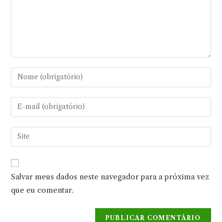
Digite
seu
nome
Digite
ou
seu
nome
endereço
Digite
de
de
o
usuário
e-
URL
para
mail
do
comentar
Salvar meus dados neste navegador para a próxima vez
para
seu
comentar
que eu comentar.
site
(opcional)