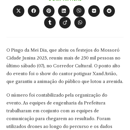
ESTE
CONTEÚDO
Abre
Abre
Abre
Abre
Abre
Abre
Abre
em
em
em
em
em
em
em
uma
uma
uma
uma
uma
uma
uma
Abre
Abre
Abre
nova
nova
nova
nova
nova
nova
nova
em
em
em
janela
janela
janela
janela
janela
janela
janela
uma
uma
uma
nova
nova
nova
janela
janela
janela
O Pingo da Mei Dia, que abriu os festejos do Mossoró
Cidade Junina 2025, reuniu mais de 250 mil pessoas no
último sábado (07), no Corredor Cultural. O ponto alto
do evento foi o show do cantor potiguar Xand Avião,
que garantiu a animação do público que lotou a avenida.
O número foi contabilizado pela organização do
evento. As equipes de engenharia da Prefeitura
trabalharam em conjunto com as equipes de
comunicação para chegarem ao resultado. Foram
utilizados drones ao longo do percurso e os dados