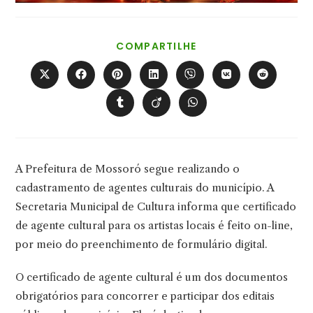
COMPARTILHAR
COMPARTILHE
ESTE
CONTEÚDO
Abre
Abre
Abre
Abre
Abre
Abre
Abre
em
em
em
em
em
em
em
uma
uma
uma
uma
uma
uma
uma
Abre
Abre
Abre
nova
nova
nova
nova
nova
nova
nova
em
em
em
janela
janela
janela
janela
janela
janela
janela
uma
uma
uma
nova
nova
nova
janela
janela
janela
A Prefeitura de Mossoró segue realizando o
cadastramento de agentes culturais do município. A
Secretaria Municipal de Cultura informa que certificado
de agente cultural para os artistas locais é feito on-line,
por meio do preenchimento de formulário digital.
O certificado de agente cultural é um dos documentos
obrigatórios para concorrer e participar dos editais