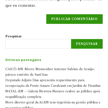
seu
comentar
que eu comentar.
site
(opcional)
Pesquisar
PESQUISAR
Últimas postagens
CAICÓ-RN: Morre Monsenhor Antenor Salvino de Araújo,
pároco emérito de Sant’Ana
Deputado Adjuto Dias apresenta requerimento para
recuperação da Ponte Amaro Cavalcanti em Jardim de Piranhas
NATAL-RN – Galeria Newton Navarro reabre ao público após
requalificação completa
Novo diretor-geral da ALRN tem trajetória na gestão pública e
no serviço público