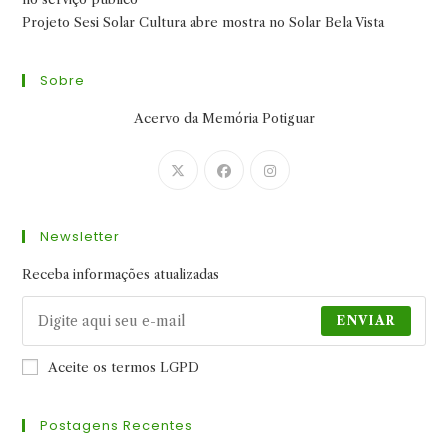
Projeto Sesi Solar Cultura abre mostra no Solar Bela Vista
Sobre
Acervo da Memória Potiguar
Abre
Abre
Abre
em
em
em
uma
uma
uma
Newsletter
nova
nova
nova
aba
aba
aba
Receba informações atualizadas
ENVIAR
Aceite os termos LGPD
Postagens Recentes