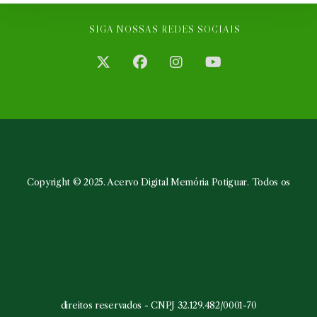
SIGA NOSSAS REDES SOCIAIS
Abre
Abre
Abre
Abre
em
em
em
em
uma
uma
uma
uma
nova
nova
nova
nova
aba
aba
aba
aba
Copyright © 2025. Acervo Digital Memória Potiguar. Todos os
direitos reservados - CNPJ 32.129.482/0001-70