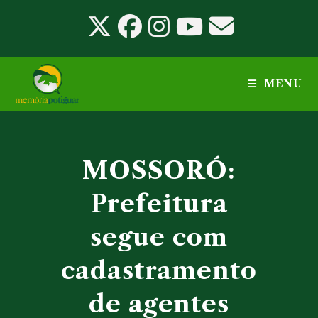
Ir
para
o
conteúdo
MENU
MOSSORÓ:
Prefeitura
segue com
cadastramento
de agentes