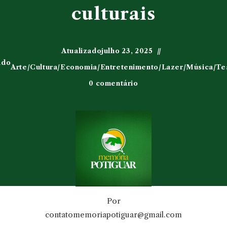
culturais
Atualizado
julho 23, 2025
ado
Arte
/
Cultura
/
Economia
/
Entretenimento
/
Lazer
/
Música
/
Te
0 comentário
Por
contatomemoriapotiguar@gmail.com