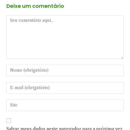
Deixe um comentário
Comentário
Digite
seu
nome
Digite
ou
seu
nome
endereço
Digite
de
de
o
usuário
e-
URL
para
mail
do
comentar
Salvar meus dados neste navegador para a próxima vez
para