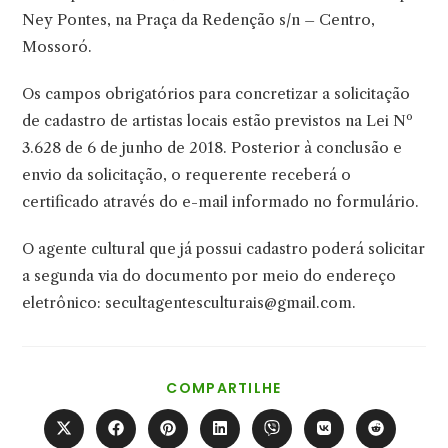
Ney Pontes, na Praça da Redenção s/n – Centro,
Mossoró.
Os campos obrigatórios para concretizar a solicitação
de cadastro de artistas locais estão previstos na Lei Nº
3.628 de 6 de junho de 2018. Posterior à conclusão e
envio da solicitação, o requerente receberá o
certificado através do e-mail informado no formulário.
O agente cultural que já possui cadastro poderá solicitar
a segunda via do documento por meio do endereço
eletrônico: secultagentesculturais@gmail.com.
COMPARTILHAR
COMPARTILHE
ESTE
CONTEÚDO
Abre
Abre
Abre
Abre
Abre
Abre
Abre