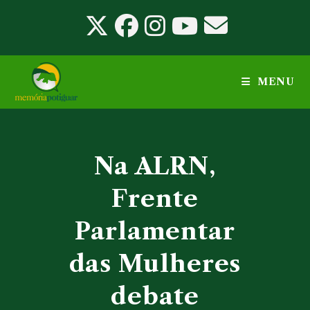
Ir
para
o
conteúdo
MENU
Na ALRN,
Frente
Parlamentar
das Mulheres
debate