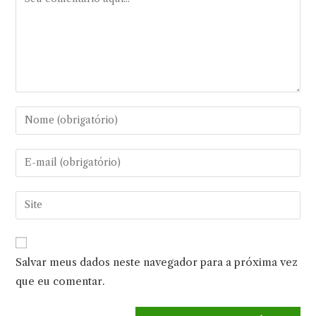
Digite
seu
nome
Digite
ou
seu
nome
endereço
Digite
de
de
o
usuário
e-
URL
para
mail
do
comentar
Salvar meus dados neste navegador para a próxima vez
para
seu
comentar
que eu comentar.
site
(opcional)