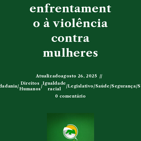
enfrentament
o à violência
contra
mulheres
Atualizado
agosto 26, 2025
Direitos
Igualdade
dadania
/
/
/
Legislativo
/
Saúde
/
Segurança
/
S
Humanos
racial
0 comentário