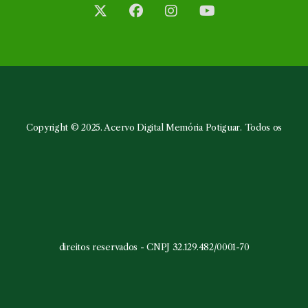
Abre
Abre
Abre
Abre
em
em
em
em
uma
uma
uma
uma
nova
nova
nova
nova
aba
aba
aba
aba
Copyright © 2025. Acervo Digital Memória Potiguar. Todos os
direitos reservados - CNPJ 32.129.482/0001-70