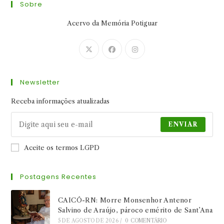
Sobre
Acervo da Memória Potiguar
Abre
Abre
Abre
em
em
em
uma
uma
uma
Newsletter
nova
nova
nova
aba
aba
aba
Receba informações atualizadas
ENVIAR
Aceite os termos LGPD
Postagens Recentes
CAICÓ-RN: Morre Monsenhor Antenor
Salvino de Araújo, pároco emérito de Sant’Ana
5 DE AGOSTO DE 2026
/
0 COMENTÁRIO