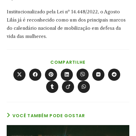
Institucionalizado pela Lei nº 14.448/2022, o Agosto
Lilás já é reconhecido como um dos principais marcos
do calendário nacional de mobilização em defesa da
vida das mulheres.
COMPARTILHAR
COMPARTILHE
ESTE
CONTEÚDO
Abre
Abre
Abre
Abre
Abre
Abre
Abre
em
em
em
em
em
em
em
uma
uma
uma
uma
uma
uma
uma
Abre
Abre
Abre
nova
nova
nova
nova
nova
nova
nova
em
em
em
janela
janela
janela
janela
janela
janela
janela
uma
uma
uma
nova
nova
nova
janela
janela
janela
VOCÊ TAMBÉM PODE GOSTAR