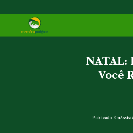
Ir
para
o
conteúdo
NATAL: E
Você R
Publicado Em
Assist