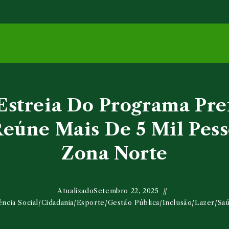
streia Do Programa Pre
eúne Mais De 5 Mil Pes
Zona Norte
Atualizado
Setembro 22, 2025
ência Social
/
Cidadania
/
Esporte
/
Gestão Pública
/
Inclusão
/
Lazer
/
Sa