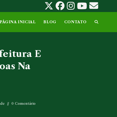
PÁGINA INICIAL
BLOG
CONTATO
ALTERNAR
PESQUISA
feitura E
DO
soas Na
SITE
úde
0 Comentário