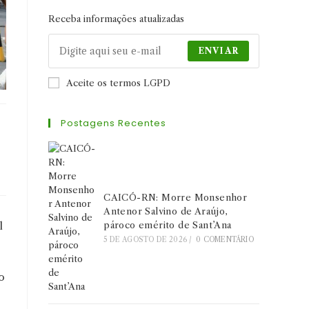
aba
aba
aba
Receba informações atualizadas
ENVIAR
Aceite os termos LGPD
Postagens Recentes
CAICÓ-RN: Morre Monsenhor
Antenor Salvino de Araújo,
l
pároco emérito de Sant’Ana
5 DE AGOSTO DE 2026
/
0 COMENTÁRIO
o