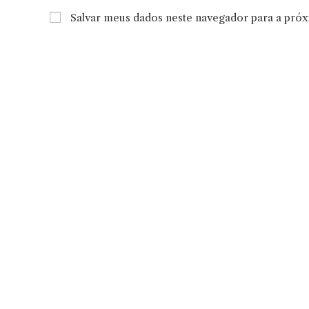
nome
endereço
Salvar meus dados neste navegador para a pró
ou
de
nome
e-
de
mail
usuário
para
para
comentar
comentar