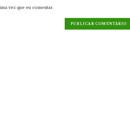
URL
xima vez que eu comentar.
do
seu
site
(opcional)