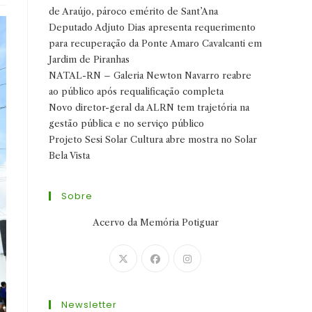
de Araújo, pároco emérito de Sant’Ana
Deputado Adjuto Dias apresenta requerimento
para recuperação da Ponte Amaro Cavalcanti em
Jardim de Piranhas
NATAL-RN – Galeria Newton Navarro reabre
ao público após requalificação completa
Novo diretor-geral da ALRN tem trajetória na
gestão pública e no serviço público
Projeto Sesi Solar Cultura abre mostra no Solar
Bela Vista
Sobre
Acervo da Memória Potiguar
Abre
Abre
Abre
em
em
em
uma
uma
uma
Newsletter
nova
nova
nova