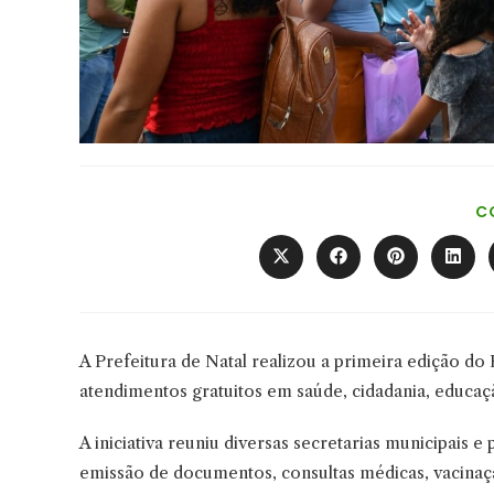
C
Abre
Abre
Abre
Abre
em
em
em
em
uma
uma
uma
uma
nova
nova
nova
nova
janela
janela
janela
janel
A Prefeitura de Natal realizou a primeira edição d
atendimentos gratuitos em saúde, cidadania, educação,
A iniciativa reuniu diversas secretarias municipais 
emissão de documentos, consultas médicas, vacinação