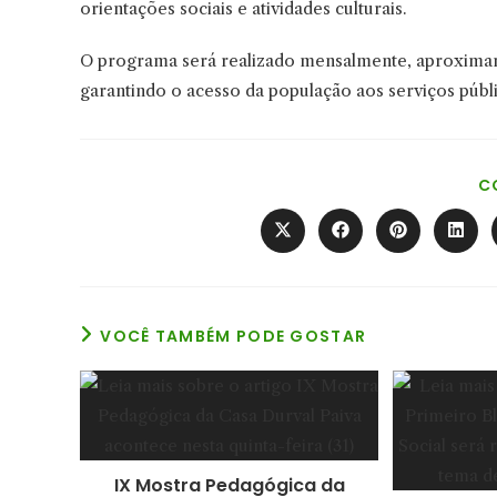
orientações sociais e atividades culturais.
O programa será realizado mensalmente, aproximan
garantindo o acesso da população aos serviços públ
C
Abre
Abre
Abre
Abre
em
em
em
em
uma
uma
uma
uma
nova
nova
nova
nova
janela
janela
janela
janel
VOCÊ TAMBÉM PODE GOSTAR
IX Mostra Pedagógica da