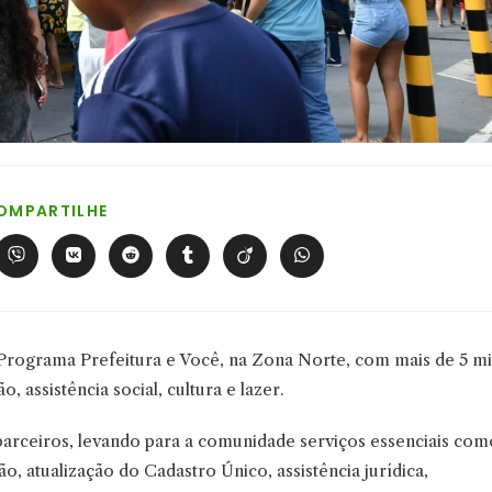
COMPARTILHAR
OMPARTILHE
ESTE
CONTEÚDO
Abre
Abre
Abre
Abre
Abre
Abre
em
em
em
em
em
em
uma
uma
uma
uma
uma
uma
nova
nova
nova
nova
nova
nova
a
janela
janela
janela
janela
janela
janela
o Programa Prefeitura e Você, na Zona Norte, com mais de 5 mi
 assistência social, cultura e lazer.
e parceiros, levando para a comunidade serviços essenciais com
, atualização do Cadastro Único, assistência jurídica,