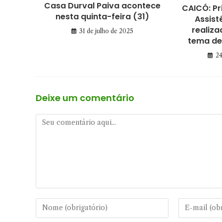
Casa Durval Paiva acontece
CAICÓ: Pr
nesta quinta-feira (31)
Assist
realiz
31 de julho de 2025
tema de 
24
Deixe um comentário
Comentário
Digite
Digite
seu
seu