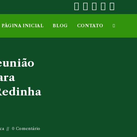
PÁGINA INICIAL
BLOG
CONTATO
ALTERNAR
PESQUISA
eunião
DO
ara
Redinha
SITE
ca
0 Comentário