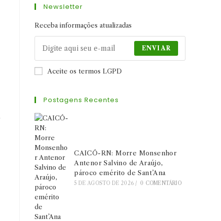
e
Newsletter
nova
nova
nova
aba
aba
aba
Receba informações atualizadas
ENVIAR
Aceite os termos LGPD
Postagens Recentes
l
CAICÓ-RN: Morre Monsenhor
Antenor Salvino de Araújo,
pároco emérito de Sant’Ana
5 DE AGOSTO DE 2026
/
0 COMENTÁRIO