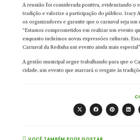
A reunião foi considerada positiva, evidenciando o 
tradição e valorize a participação do público. I
os organizadores e garantir que o carnaval seja um e
“Estamos comprometidos em realizar um evento que r
enquanto incluímos novas expressões culturais. Es
Carnaval da Redinha um evento ainda mais especial”,
A gestão municipal segue trabalhando para que o Ca
cidade, um evento que marcará o resgate às tradições
C
Abre
Abre
Abre
Abre
em
em
em
em
uma
uma
uma
uma
nova
nova
nova
nova
janela
janela
janela
janel
VOCÊ TAMBÉM PODE GOSTAR