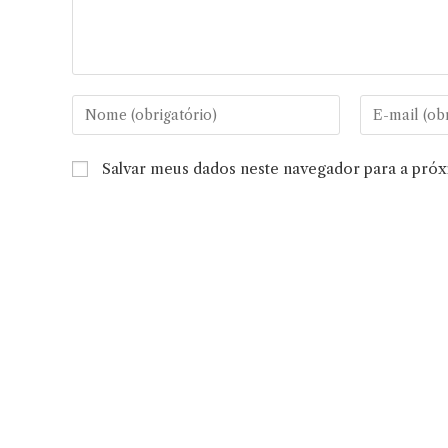
Digite
Digite
seu
seu
nome
endereço
Salvar meus dados neste navegador para a pró
ou
de
nome
e-
de
mail
usuário
para
para
comentar
comentar