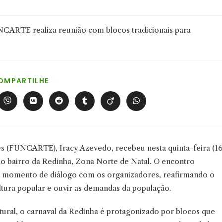
COMPARTILHAR
OMPARTILHE
ESTE
CONTEÚDO
Abre
Abre
Abre
Abre
Abre
Abre
em
em
em
em
em
em
uma
uma
uma
uma
uma
uma
nova
nova
nova
nova
nova
nova
a
janela
janela
janela
janela
janela
janela
tes (FUNCARTE), Iracy Azevedo, recebeu nesta quinta-feira (16
 do bairro da Redinha, Zona Norte de Natal. O encontro
 momento de diálogo com os organizadores, reafirmando o
ltura popular e ouvir as demandas da população.
tural, o carnaval da Redinha é protagonizado por blocos que