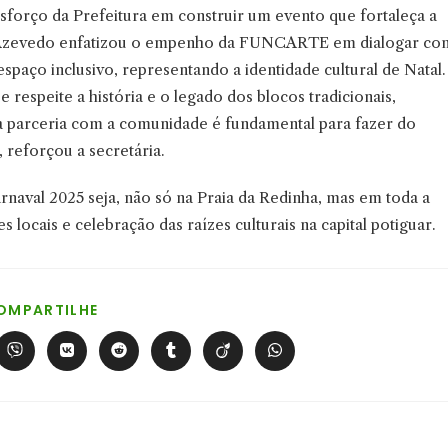
esforço da Prefeitura em construir um evento que fortaleça a
racy Azevedo enfatizou o empenho da FUNCARTE em dialogar co
spaço inclusivo, representando a identidade cultural de Natal.
espeite a história e o legado dos blocos tradicionais,
sa parceria com a comunidade é fundamental para fazer do
 reforçou a secretária.
rnaval 2025 seja, não só na Praia da Redinha, mas em toda a
 locais e celebração das raízes culturais na capital potiguar.
COMPARTILHAR
OMPARTILHE
ESTE
CONTEÚDO
Abre
Abre
Abre
Abre
Abre
Abre
em
em
em
em
em
em
uma
uma
uma
uma
uma
uma
nova
nova
nova
nova
nova
nova
a
janela
janela
janela
janela
janela
janela