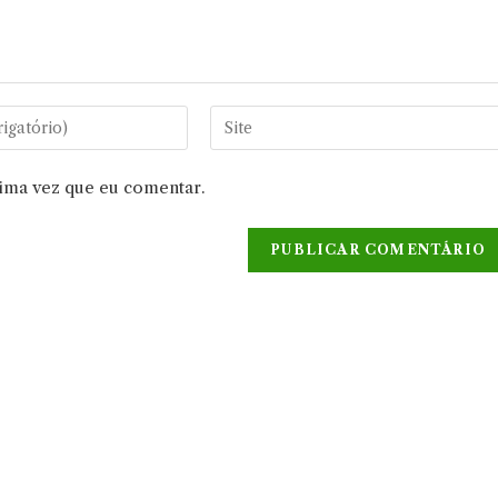
Digite
o
URL
xima vez que eu comentar.
do
seu
site
(opcional)