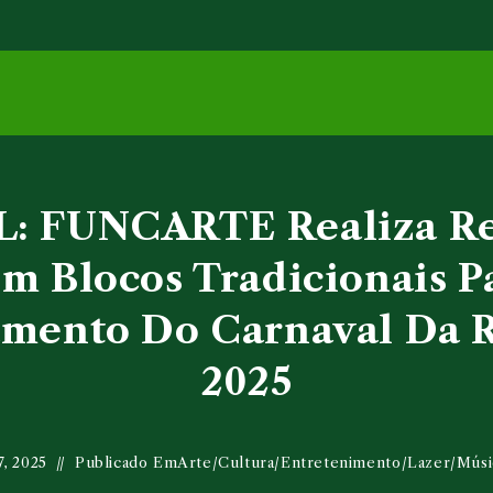
: FUNCARTE Realiza R
m Blocos Tradicionais P
amento Do Carnaval Da 
2025
7, 2025
Publicado Em
Arte
/
Cultura
/
Entretenimento
/
Lazer
/
Músi