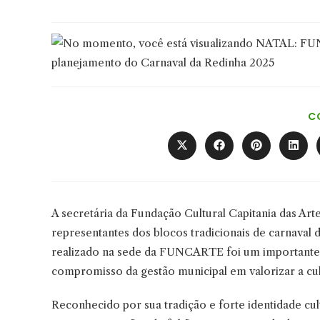
C
Abre
Abre
Abre
Abre
em
em
em
em
uma
uma
uma
uma
nova
nova
nova
nova
janela
janela
janela
janel
A secretária da Fundação Cultural Capitania das Ar
representantes dos blocos tradicionais de carnaval
realizado na sede da FUNCARTE foi um importante
compromisso da gestão municipal em valorizar a cu
Reconhecido por sua tradição e forte identidade cul