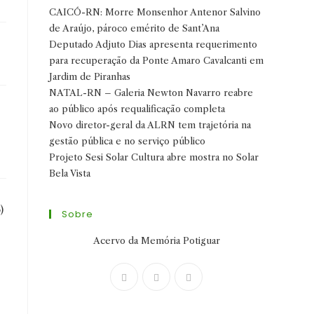
CAICÓ-RN: Morre Monsenhor Antenor Salvino
de Araújo, pároco emérito de Sant’Ana
Deputado Adjuto Dias apresenta requerimento
para recuperação da Ponte Amaro Cavalcanti em
Jardim de Piranhas
NATAL-RN – Galeria Newton Navarro reabre
ao público após requalificação completa
Novo diretor-geral da ALRN tem trajetória na
gestão pública e no serviço público
Projeto Sesi Solar Cultura abre mostra no Solar
Bela Vista
)
Sobre
Acervo da Memória Potiguar
Abre
Abre
Abre
em
em
em
uma
uma
uma