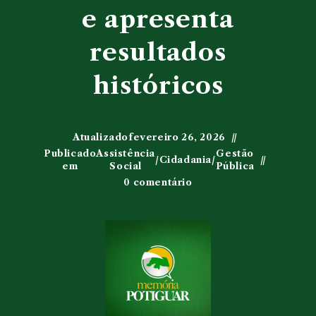
e apresenta
resultados
históricos
Atualizado
fevereiro 26, 2026
Publicado
Assistência
Gestão
/
Cidadania
/
em
Social
Pública
0 comentário