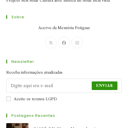
Projeto Sesi Solar Cultura abre mostra no Solar Bela Vista
Sobre
Acervo da Memória Potiguar
Abre
Abre
Abre
em
em
em
uma
uma
uma
Newsletter
nova
nova
nova
aba
aba
aba
Receba informações atualizadas
ENVIAR
Aceite os termos LGPD
Postagens Recentes