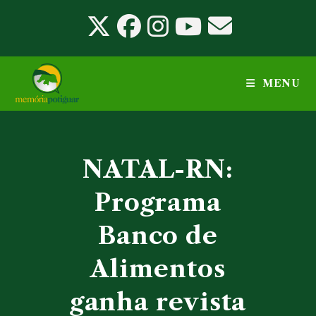
Ir
para
o
conteúdo
MENU
NATAL-RN:
Programa
Banco de
Alimentos
ganha revista