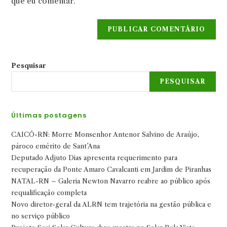
comentar
que eu comentar.
site
(opcional)
Pesquisar
PESQUISAR
Últimas postagens
CAICÓ-RN: Morre Monsenhor Antenor Salvino de Araújo,
pároco emérito de Sant’Ana
Deputado Adjuto Dias apresenta requerimento para
recuperação da Ponte Amaro Cavalcanti em Jardim de Piranhas
NATAL-RN – Galeria Newton Navarro reabre ao público após
requalificação completa
Novo diretor-geral da ALRN tem trajetória na gestão pública e
no serviço público