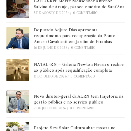
CAICÓ-RN: Morre Monsenhor Antenor
Salvino de Araújo, pároco emérito de Sant’Ana
5 DE AGOSTO DE 2026
/
0 COMENTÁRIO
Deputado Adjuto Dias apresenta
requerimento para recuperação da Ponte
Amaro Cavalcanti em Jardim de Piranhas
16 DE JULHO DE 2026
/
0 COMENTÁRIO
NATAL-RN – Galeria Newton Navarro reabre
ao público após requalificação completa
11 DE JULHO DE 2026
/
0 COMENTÁRIO
Novo diretor-geral da ALRN tem trajetória na
gestão pública e no serviço público
2 DE JULHO DE 2026
/
0 COMENTÁRIO
Projeto Sesi Solar Cultura abre mostra no