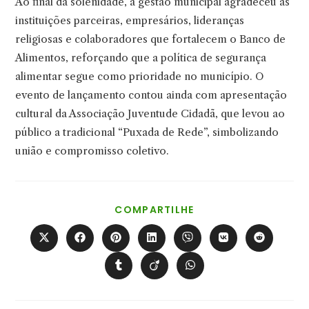
Ao final da solenidade, a gestão municipal agradeceu às
instituições parceiras, empresários, lideranças
religiosas e colaboradores que fortalecem o Banco de
Alimentos, reforçando que a política de segurança
alimentar segue como prioridade no município. O
evento de lançamento contou ainda com apresentação
cultural da Associação Juventude Cidadã, que levou ao
público a tradicional “Puxada de Rede”, simbolizando
união e compromisso coletivo.
COMPARTILHAR
COMPARTILHE
ESTE
CONTEÚDO
Abre
Abre
Abre
Abre
Abre
Abre
Abre
em
em
em
em
em
em
em
uma
uma
uma
uma
uma
uma
uma
Abre
Abre
Abre
nova
nova
nova
nova
nova
nova
nova
em
em
em
janela
janela
janela
janela
janela
janela
janela
uma
uma
uma
nova
nova
nova
janela
janela
janela