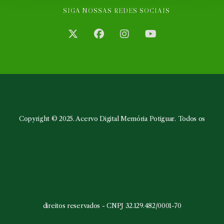
SIGA NOSSAS REDES SOCIAIS
Abre
Abre
Abre
Abre
em
em
em
em
uma
uma
uma
uma
nova
nova
nova
nova
aba
aba
aba
aba
Copyright © 2025. Acervo Digital Memória Potiguar. Todos os
direitos reservados - CNPJ 32.129.482/0001-70