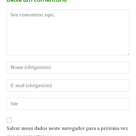
Comentário
Digite
seu
nome
Digite
ou
seu
nome
endereço
Digite
de
de
o
usuário
e-
URL
para
mail
do
comentar
Salvar meus dados neste navegador para a próxima vez
para
seu