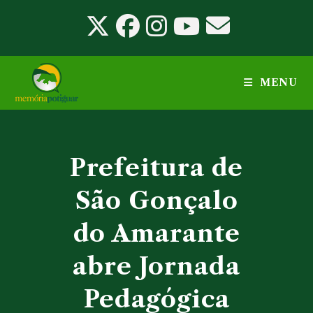
Ir
para
o
conteúdo
MENU
Prefeitura de
São Gonçalo
do Amarante
abre Jornada
Pedagógica