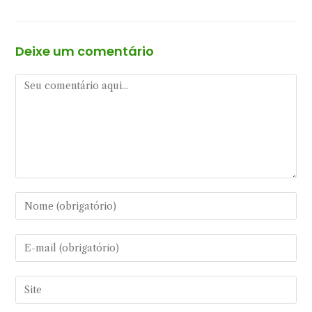
Deixe um comentário
Comentário
Digite
seu
nome
Digite
ou
seu
nome
endereço
Digite
de
de
o
usuário
e-