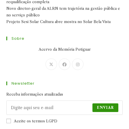
requalificação completa
Novo diretor-geral da ALRN tem trajetória na gestão pública e
no serviço público
Projeto Sesi Solar Cultura abre mostra no Solar Bela Vista
Sobre
Acervo da Memória Potiguar
Abre
Abre
Abre
em
em
em
uma
uma
uma
Newsletter
nova
nova
nova
aba
aba
aba
Receba informações atualizadas
ENVIAR
Aceite os termos LGPD