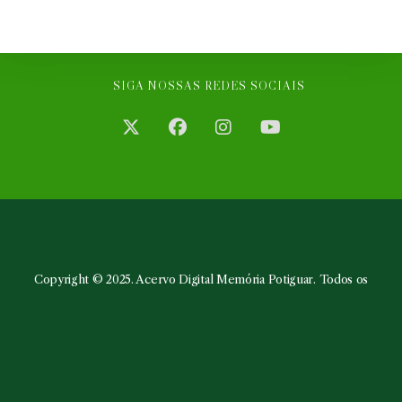
SIGA NOSSAS REDES SOCIAIS
Abre
Abre
Abre
Abre
em
em
em
em
uma
uma
uma
uma
nova
nova
nova
nova
aba
aba
aba
aba
Copyright © 2025. Acervo Digital Memória Potiguar. Todos os