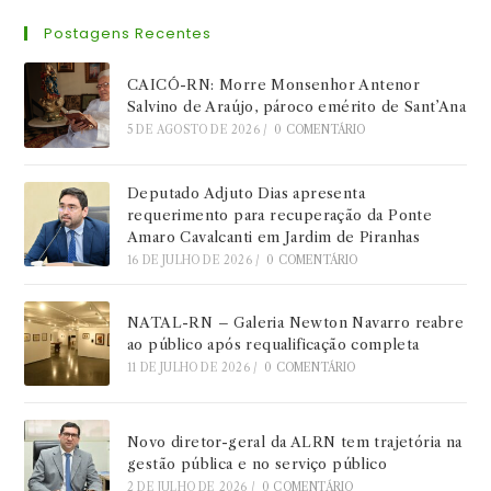
Postagens Recentes
CAICÓ-RN: Morre Monsenhor Antenor
Salvino de Araújo, pároco emérito de Sant’Ana
5 DE AGOSTO DE 2026
/
0 COMENTÁRIO
Deputado Adjuto Dias apresenta
requerimento para recuperação da Ponte
Amaro Cavalcanti em Jardim de Piranhas
16 DE JULHO DE 2026
/
0 COMENTÁRIO
NATAL-RN – Galeria Newton Navarro reabre
ao público após requalificação completa
11 DE JULHO DE 2026
/
0 COMENTÁRIO
Novo diretor-geral da ALRN tem trajetória na
gestão pública e no serviço público
2 DE JULHO DE 2026
/
0 COMENTÁRIO