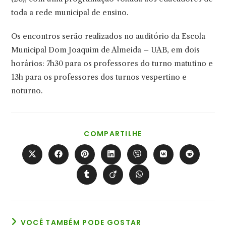
toda a rede municipal de ensino.
Os encontros serão realizados no auditório da Escola
Municipal Dom Joaquim de Almeida – UAB, em dois
horários: 7h30 para os professores do turno matutino e
13h para os professores dos turnos vespertino e
noturno.
COMPARTILHAR
COMPARTILHE
ESTE
CONTEÚDO
Abre
Abre
Abre
Abre
Abre
Abre
Abre
em
em
em
em
em
em
em
uma
uma
uma
uma
uma
uma
uma
Abre
Abre
Abre
nova
nova
nova
nova
nova
nova
nova
em
em
em
janela
janela
janela
janela
janela
janela
janela
uma
uma
uma
nova
nova
nova
janela
janela
janela
VOCÊ TAMBÉM PODE GOSTAR