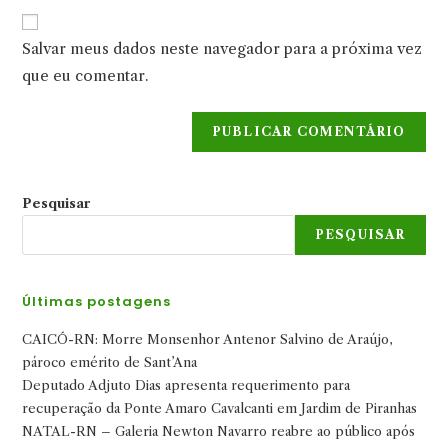
URL
para
mail
do
comentar
Salvar meus dados neste navegador para a próxima vez
para
seu
comentar
que eu comentar.
site
(opcional)
Pesquisar
PESQUISAR
Últimas postagens
CAICÓ-RN: Morre Monsenhor Antenor Salvino de Araújo,
pároco emérito de Sant’Ana
Deputado Adjuto Dias apresenta requerimento para
recuperação da Ponte Amaro Cavalcanti em Jardim de Piranhas
NATAL-RN – Galeria Newton Navarro reabre ao público após