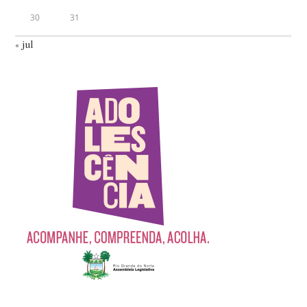
30
31
« jul