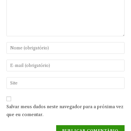
Digite
seu
nome
Digite
ou
seu
nome
endereço
Digite
de
de
o
usuário
e-
URL
para
mail
do
comentar
Salvar meus dados neste navegador para a próxima vez
para
seu
comentar
que eu comentar.
site
(opcional)