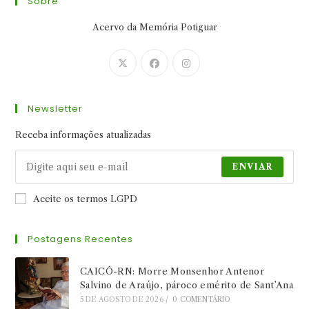
Sobre
Acervo da Memória Potiguar
Abre
Abre
Abre
em
em
em
uma
uma
uma
Newsletter
nova
nova
nova
aba
aba
aba
Receba informações atualizadas
ENVIAR
Aceite os termos LGPD
Postagens Recentes
CAICÓ-RN: Morre Monsenhor Antenor
Salvino de Araújo, pároco emérito de Sant’Ana
5 DE AGOSTO DE 2026
/
0 COMENTÁRIO