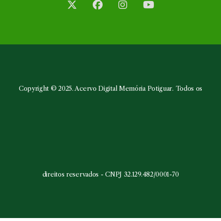
Abre
Abre
Abre
Abre
em
em
em
em
uma
uma
uma
uma
nova
nova
nova
nova
aba
aba
aba
aba
Copyright © 2025. Acervo Digital Memória Potiguar. Todos os
direitos reservados - CNPJ 32.129.482/0001-70