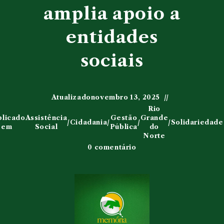
amplia apoio a
entidades
sociais
Atualizado
novembro 13, 2025
Rio
blicado
Assistência
Gestão
Grande
/
Cidadania
/
/
/
Solidariedade
em
Social
Pública
do
Norte
0 comentário