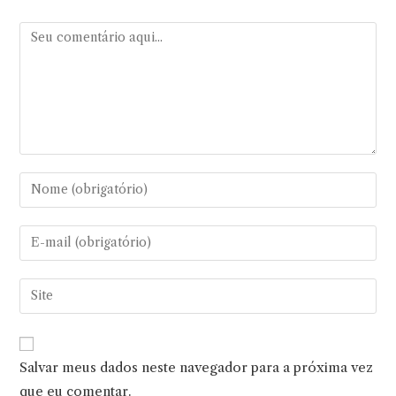
Comentário
Digite
seu
nome
Digite
ou
seu
nome
endereço
Digite
de
de
o
usuário
e-
URL
para
mail
do
comentar
Salvar meus dados neste navegador para a próxima vez
para
seu
comentar
que eu comentar.