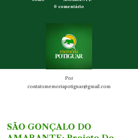
0 comentário
Por
contatomemoriapotiguar@gmail.com
SÃO GONÇALO DO