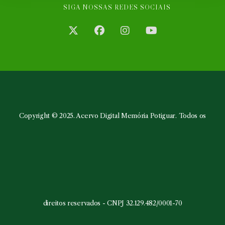
SIGA NOSSAS REDES SOCIAIS
Abre
Abre
Abre
Abre
em
em
em
em
uma
uma
uma
uma
nova
nova
nova
nova
aba
aba
aba
aba
Copyright © 2025. Acervo Digital Memória Potiguar. Todos os
direitos reservados - CNPJ 32.129.482/0001-70