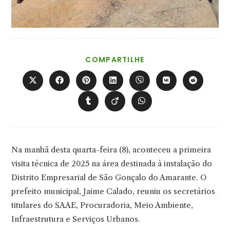
COMPARTILHAR
COMPARTILHE
ESTE
CONTEÚDO
Abre
Abre
Abre
Abre
Abre
Abre
Abre
em
em
em
em
em
em
em
uma
uma
uma
uma
uma
uma
uma
Abre
Abre
Abre
nova
nova
nova
nova
nova
nova
nova
em
em
em
janela
janela
janela
janela
janela
janela
janela
uma
uma
uma
nova
nova
nova
janela
janela
janela
Na manhã desta quarta-feira (8), aconteceu a primeira
visita técnica de 2025 na área destinada à instalação do
Distrito Empresarial de São Gonçalo do Amarante. O
prefeito municipal, Jaime Calado, reuniu os secretários
titulares do SAAE, Procuradoria, Meio Ambiente,
Infraestrutura e Serviços Urbanos.