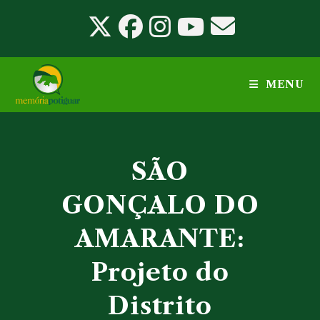
Ir
para
o
conteúdo
MENU
SÃO
GONÇALO DO
AMARANTE:
Projeto do
Distrito