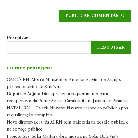
site
(opcional)
Pesquisar
PESQUISAR
Últimas postagens
CAICÓ-RN: Morre Monsenhor Antenor Salvino de Araújo,
pároco emérito de Sant’Ana
Deputado Adjuto Dias apresenta requerimento para
recuperação da Ponte Amaro Cavalcanti em Jardim de Piranhas
NATAL-RN – Galeria Newton Navarro reabre ao público após
requalificação completa
Novo diretor-geral da ALRN tem trajetória na gestão pública e
no serviço público
Projeto Sesi Solar Cultura abre mostra no Solar Bela Vista