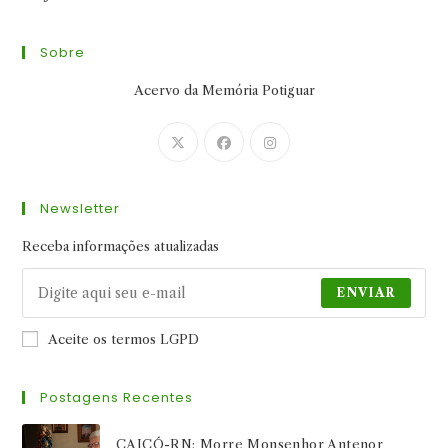
Sobre
Acervo da Memória Potiguar
Abre
Abre
Abre
em
em
em
uma
uma
uma
Newsletter
nova
nova
nova
aba
aba
aba
Receba informações atualizadas
ENVIAR
Aceite os termos LGPD
Postagens Recentes
CAICÓ-RN: Morre Monsenhor Antenor