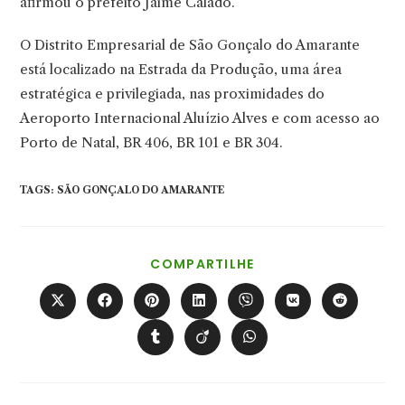
afirmou o prefeito Jaime Calado.
O Distrito Empresarial de São Gonçalo do Amarante
está localizado na Estrada da Produção, uma área
estratégica e privilegiada, nas proximidades do
Aeroporto Internacional Aluízio Alves e com acesso ao
Porto de Natal, BR 406, BR 101 e BR 304.
TAGS
:
SÃO GONÇALO DO AMARANTE
COMPARTILHAR
COMPARTILHE
ESTE
CONTEÚDO
Abre
Abre
Abre
Abre
Abre
Abre
Abre
em
em
em
em
em
em
em
uma
uma
uma
uma
uma
uma
uma
Abre
Abre
Abre
nova
nova
nova
nova
nova
nova
nova
em
em
em
janela
janela
janela
janela
janela
janela
janela
uma
uma
uma
nova
nova
nova
janela
janela
janela