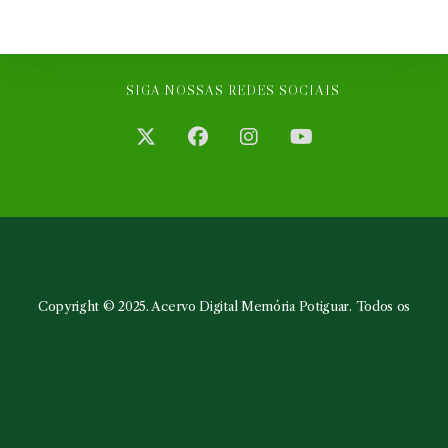
SIGA NOSSAS REDES SOCIAIS
Abre
Abre
Abre
Abre
em
em
em
em
uma
uma
uma
uma
nova
nova
nova
nova
aba
aba
aba
aba
Copyright © 2025. Acervo Digital Memória Potiguar. Todos os