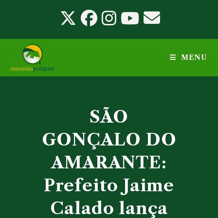
Ir
para
o
conteúdo
MENU
SÃO
GONÇALO DO
AMARANTE:
Prefeito Jaime
Calado lança