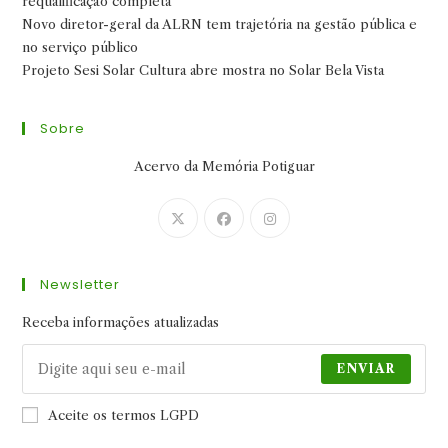
requalificação completa
Novo diretor-geral da ALRN tem trajetória na gestão pública e
no serviço público
Projeto Sesi Solar Cultura abre mostra no Solar Bela Vista
Sobre
Acervo da Memória Potiguar
Abre
Abre
Abre
em
em
em
uma
uma
uma
Newsletter
nova
nova
nova
aba
aba
aba
Receba informações atualizadas
ENVIAR
Aceite os termos LGPD