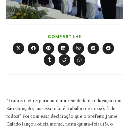
COMPARTILHAR
COMPARTILHE
ESTE
CONTEÚDO
Abre
Abre
Abre
Abre
Abre
Abre
Abre
em
em
em
em
em
em
em
uma
uma
uma
uma
uma
uma
uma
Abre
Abre
Abre
nova
nova
nova
nova
nova
nova
nova
em
em
em
janela
janela
janela
janela
janela
janela
janela
uma
uma
uma
nova
nova
nova
janela
janela
janela
“Fomos eleitos para mudar a realidade da educação em
São Gonçalo, mas isso não é trabalho de um só. É de
todos!” Foi com essa declaração que o prefeito Jaime
Calado lançou oficialmente, nesta quinta-feira (3), o