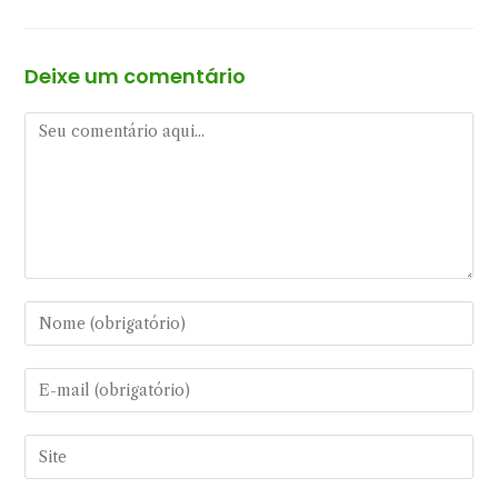
Deixe um comentário
Comentário
Digite
seu
nome
Digite
ou
seu
nome
endereço
Digite
de
de
o
usuário
e-