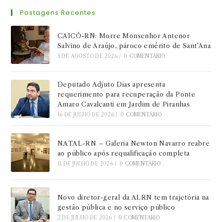
Postagens Recentes
CAICÓ-RN: Morre Monsenhor Antenor
Salvino de Araújo, pároco emérito de Sant’Ana
5 DE AGOSTO DE 2026
/
0 COMENTÁRIO
Deputado Adjuto Dias apresenta
requerimento para recuperação da Ponte
Amaro Cavalcanti em Jardim de Piranhas
16 DE JULHO DE 2026
/
0 COMENTÁRIO
NATAL-RN – Galeria Newton Navarro reabre
ao público após requalificação completa
11 DE JULHO DE 2026
/
0 COMENTÁRIO
Novo diretor-geral da ALRN tem trajetória na
gestão pública e no serviço público
2 DE JULHO DE 2026
/
0 COMENTÁRIO