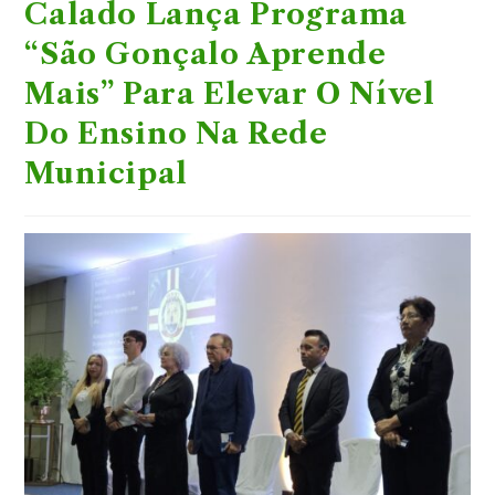
Calado Lança Programa
“São Gonçalo Aprende
Mais” Para Elevar O Nível
Do Ensino Na Rede
Municipal