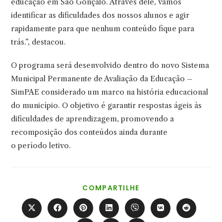
educação em São Gonçalo. Através dele, vamos
identificar as dificuldades dos nossos alunos e agir
rapidamente para que nenhum conteúdo fique para
trás.”, destacou.
O programa será desenvolvido dentro do novo Sistema
Municipal Permanente de Avaliação da Educação –
SimPAE considerado um marco na história educacional
do município. O objetivo é garantir respostas ágeis às
dificuldades de aprendizagem, promovendo a
recomposição dos conteúdos ainda durante
o período letivo.
COMPARTILHAR
COMPARTILHE
ESTE
CONTEÚDO
Abre
Abre
Abre
Abre
Abre
Abre
Abre
em
em
em
em
em
em
em