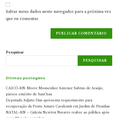
URL
para
mail
do
comentar
Salvar meus dados neste navegador para a próxima vez
para
seu
comentar
que eu comentar.
site
(opcional)
Pesquisar
PESQUISAR
Últimas postagens
CAICÓ-RN: Morre Monsenhor Antenor Salvino de Araújo,
pároco emérito de Sant’Ana
Deputado Adjuto Dias apresenta requerimento para
recuperação da Ponte Amaro Cavalcanti em Jardim de Piranhas
NATAL-RN – Galeria Newton Navarro reabre ao público após