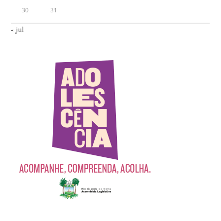
30
31
« jul