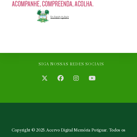
SIGA NOSSAS REDES SOCIAIS
Abre
Abre
Abre
Abre
em
em
em
em
uma
uma
uma
uma
nova
nova
nova
nova
aba
aba
aba
aba
Copyright © 2025. Acervo Digital Memória Potiguar. Todos os