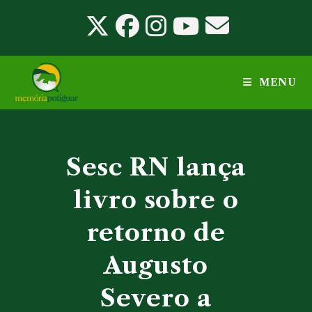
Ir
para
o
conteúdo
MENU
Sesc RN lança
livro sobre o
retorno de
Augusto
Severo a