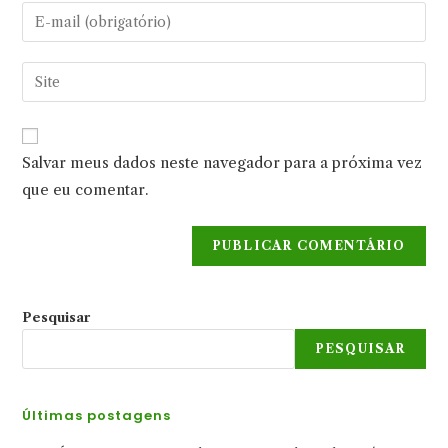
nome
Digite
ou
seu
nome
endereço
Digite
de
de
o
usuário
e-
URL
para
mail
do
comentar
Salvar meus dados neste navegador para a próxima vez
para
seu
comentar
que eu comentar.
site
(opcional)
Pesquisar
PESQUISAR
Últimas postagens