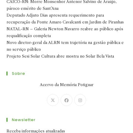
CAICÓ-RN: Morre Monsenhor Antenor Salvino de Araújo,
pároco emérito de Sant’Ana
Deputado Adjuto Dias apresenta requerimento para
recuperação da Ponte Amaro Cavalcanti em Jardim de Piranhas
NATAL-RN – Galeria Newton Navarro reabre ao público após
requalificação completa
Novo diretor-geral da ALRN tem trajetória na gestão pública e
no serviço público
Projeto Sesi Solar Cultura abre mostra no Solar Bela Vista
Sobre
Acervo da Memória Potiguar
Abre
Abre
Abre
em
em
em
uma
uma
uma
Newsletter
nova
nova
nova
aba
aba
aba
Receba informações atualizadas