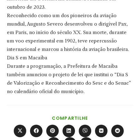
outubro de 2023.
Reconhecido como um dos pioneiros da aviação
mundial, Augusto Severo desenvolveu o dirigível Pax,
em Paris, no início do século XX. Sua morte, durante
um voo experimental em 1902, teve repercussão
internacional e marcou a história da aviação brasileira.
Dia S em Macaíba
Durante a programação, a Prefeitura de Macaíba
também anunciou o projeto de lei que institui o “Dia S
de Valorização e Reconhecimento do Sesc e do Senac”
no calendário oficial do município.
COMPARTILHAR
COMPARTILHE
ESTE
CONTEÚDO
Abre
Abre
Abre
Abre
Abre
Abre
Abre
em
em
em
em
em
em
em