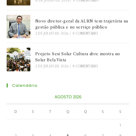
11 DE JULHO DE 2026
/
0 COMENTÁRIO
Novo diretor-geral da ALRN tem trajetória na
gestão pública e no serviço público
2 DE JULHO DE 2026
/
0 COMENTÁRIO
Projeto Sesi Solar Cultura abre mostra no
Solar Bela Vista
2 DE JULHO DE 2026
/
0 COMENTÁRIO
Calendário
AGOSTO 2026
D
S
T
Q
Q
S
S
1
2
3
4
5
6
7
8