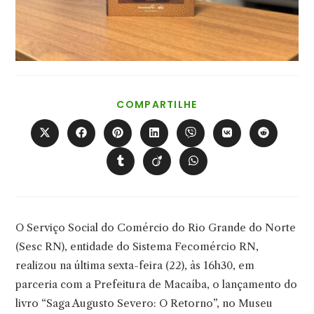
COMPARTILHAR
COMPARTILHE
ESTE
CONTEÚDO
Abre
Abre
Abre
Abre
Abre
Abre
Abre
em
em
em
em
em
em
em
uma
uma
uma
uma
uma
uma
uma
Abre
Abre
Abre
nova
nova
nova
nova
nova
nova
nova
em
em
em
janela
janela
janela
janela
janela
janela
janela
uma
uma
uma
nova
nova
nova
janela
janela
janela
O Serviço Social do Comércio do Rio Grande do Norte
(Sesc RN), entidade do Sistema Fecomércio RN,
realizou na última sexta-feira (22), às 16h30, em
parceria com a Prefeitura de Macaíba, o lançamento do
livro “Saga Augusto Severo: O Retorno”, no Museu