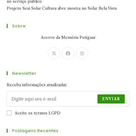
no serviço público
Projeto Sesi Solar Cultura abre mostra no Solar Bela Vista
Sobre
Acervo da Memória Potiguar
Abre
Abre
Abre
em
em
em
uma
uma
uma
Newsletter
nova
nova
nova
aba
aba
aba
Receba informações atualizadas
ENVIAR
Aceite os termos LGPD
Postagens Recentes