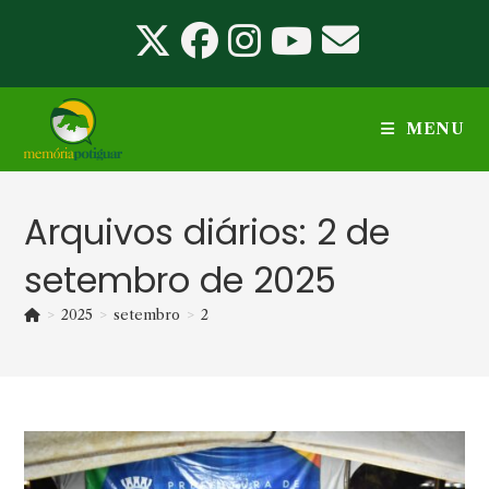
Ir
para
o
conteúdo
MENU
Arquivos diários: 2 de
setembro de 2025
>
2025
>
setembro
>
2