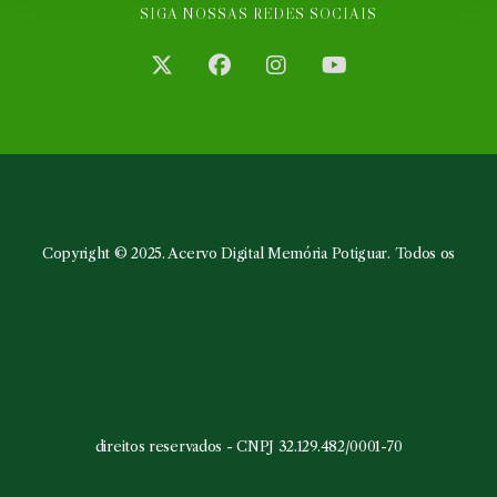
SIGA NOSSAS REDES SOCIAIS
Abre
Abre
Abre
Abre
em
em
em
em
uma
uma
uma
uma
nova
nova
nova
nova
aba
aba
aba
aba
Copyright © 2025. Acervo Digital Memória Potiguar. Todos os
direitos reservados - CNPJ 32.129.482/0001-70