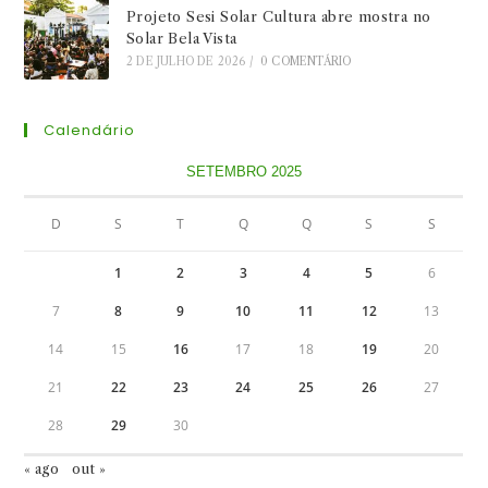
Projeto Sesi Solar Cultura abre mostra no
Solar Bela Vista
2 DE JULHO DE 2026
/
0 COMENTÁRIO
Calendário
SETEMBRO 2025
D
S
T
Q
Q
S
S
1
2
3
4
5
6
7
8
9
10
11
12
13
14
15
16
17
18
19
20
21
22
23
24
25
26
27
28
29
30
« ago
out »