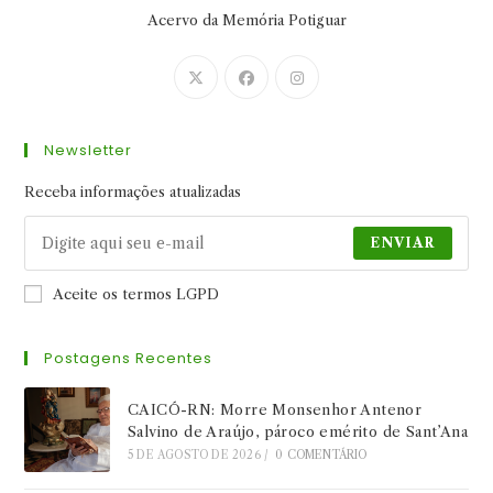
Acervo da Memória Potiguar
Abre
Abre
Abre
em
em
em
uma
uma
uma
Newsletter
nova
nova
nova
aba
aba
aba
Receba informações atualizadas
ENVIAR
Aceite os termos LGPD
Postagens Recentes
CAICÓ-RN: Morre Monsenhor Antenor
Salvino de Araújo, pároco emérito de Sant’Ana
5 DE AGOSTO DE 2026
/
0 COMENTÁRIO