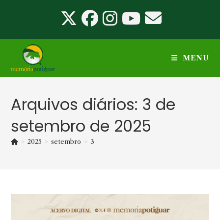
Ir
para
o
conteúdo
MENU
Arquivos diários: 3 de
setembro de 2025
>
2025
>
setembro
>
3