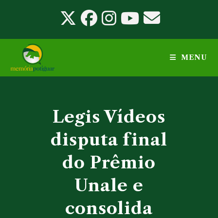
Ir
para
o
conteúdo
MENU
Legis Vídeos
disputa final
do Prêmio
Unale e
consolida