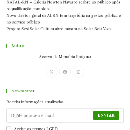
NATAL-RN – Galeria Newton Navarro reabre ao público após
requalificação completa
Novo diretor-geral da ALRN tem trajetória na gestão pública e
no serviço público
Projeto Sesi Solar Cultura abre mostra no Solar Bela Vista
Sobre
Acervo da Memória Potiguar
Abre
Abre
Abre
em
em
em
uma
uma
uma
Newsletter
nova
nova
nova
aba
aba
aba
Receba informações atualizadas
ENVIAR
Aceite os termos LGPD