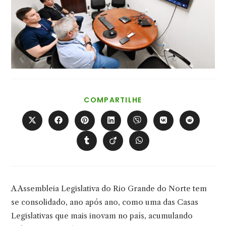
COMPARTILHAR
COMPARTILHE
ESTE
CONTEÚDO
Abre
Abre
Abre
Abre
Abre
Abre
Abre
em
em
em
em
em
em
em
uma
uma
uma
uma
uma
uma
uma
Abre
Abre
Abre
nova
nova
nova
nova
nova
nova
nova
em
em
em
janela
janela
janela
janela
janela
janela
janela
uma
uma
uma
nova
nova
nova
janela
janela
janela
A Assembleia Legislativa do Rio Grande do Norte tem
se consolidado, ano após ano, como uma das Casas
Legislativas que mais inovam no país, acumulando