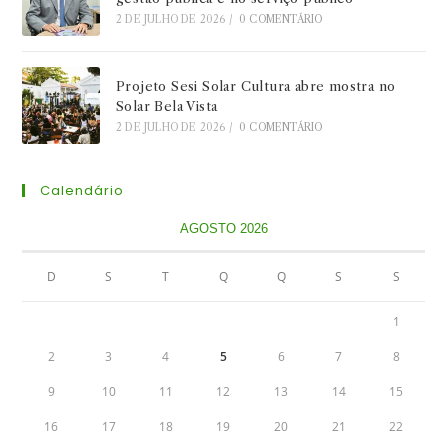
2 DE JULHO DE 2026
/
0 COMENTÁRIO
Projeto Sesi Solar Cultura abre mostra no
Solar Bela Vista
2 DE JULHO DE 2026
/
0 COMENTÁRIO
Calendário
AGOSTO 2026
D
S
T
Q
Q
S
S
1
2
3
4
5
6
7
8
9
10
11
12
13
14
15
16
17
18
19
20
21
22