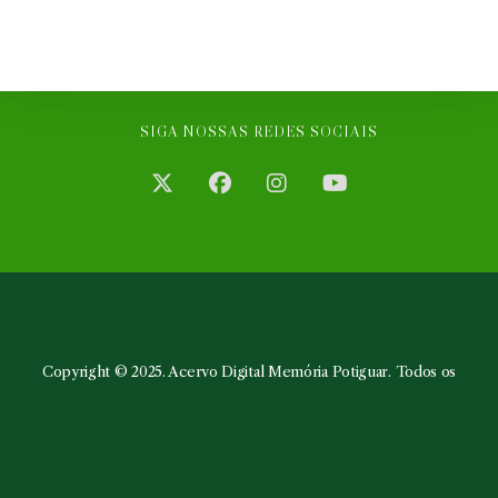
SIGA NOSSAS REDES SOCIAIS
Abre
Abre
Abre
Abre
em
em
em
em
uma
uma
uma
uma
nova
nova
nova
nova
aba
aba
aba
aba
Copyright © 2025. Acervo Digital Memória Potiguar. Todos os