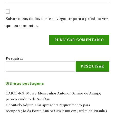
o
usuário
e-
URL
para
mail
do
comentar
Salvar meus dados neste navegador para a próxima vez
para
seu
comentar
que eu comentar.
site
(opcional)
Pesquisar
PESQUISAR
Últimas postagens
CAICÓ-RN: Morre Monsenhor Antenor Salvino de Araújo,
pároco emérito de Sant’Ana
Deputado Adjuto Dias apresenta requerimento para
recuperação da Ponte Amaro Cavalcanti em Jardim de Piranhas