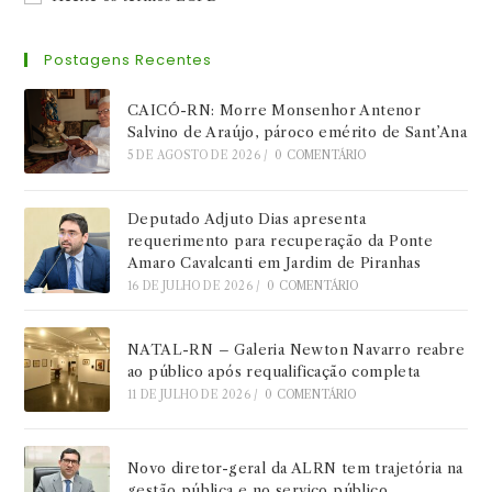
Postagens Recentes
CAICÓ-RN: Morre Monsenhor Antenor
Salvino de Araújo, pároco emérito de Sant’Ana
5 DE AGOSTO DE 2026
/
0 COMENTÁRIO
Deputado Adjuto Dias apresenta
requerimento para recuperação da Ponte
Amaro Cavalcanti em Jardim de Piranhas
16 DE JULHO DE 2026
/
0 COMENTÁRIO
NATAL-RN – Galeria Newton Navarro reabre
ao público após requalificação completa
11 DE JULHO DE 2026
/
0 COMENTÁRIO
Novo diretor-geral da ALRN tem trajetória na
gestão pública e no serviço público