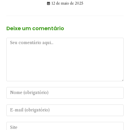
12 de maio de 2025
Deixe um comentário
Comentário
Digite
seu
nome
Digite
ou
seu
nome
endereço
Digite
de
de