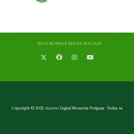
SIGA NOSSAS REDES SOCIAIS
Abre
Abre
Abre
Abre
em
em
em
em
uma
uma
uma
uma
nova
nova
nova
nova
aba
aba
aba
aba
Copyright © 2025. Acervo Digital Memória Potiguar. Todos os