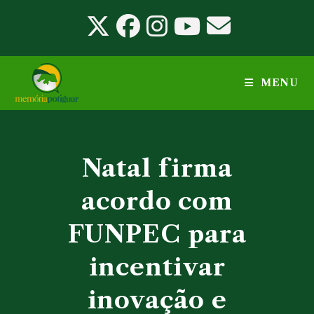
Ir
para
o
conteúdo
MENU
Natal firma
acordo com
FUNPEC para
incentivar
inovação e