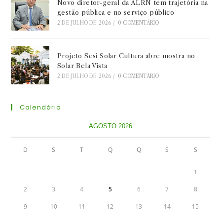
Novo diretor-geral da ALRN tem trajetória na
gestão pública e no serviço público
2 DE JULHO DE 2026
/
0 COMENTÁRIO
Projeto Sesi Solar Cultura abre mostra no
Solar Bela Vista
2 DE JULHO DE 2026
/
0 COMENTÁRIO
Calendário
AGOSTO 2026
D
S
T
Q
Q
S
S
1
2
3
4
5
6
7
8
9
10
11
12
13
14
15