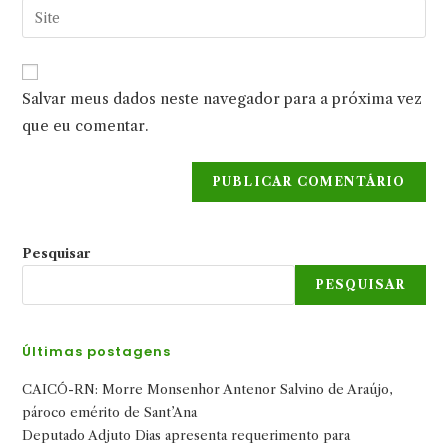
Digite
de
de
o
usuário
e-
URL
para
mail
do
comentar
Salvar meus dados neste navegador para a próxima vez
para
seu
comentar
que eu comentar.
site
(opcional)
Pesquisar
PESQUISAR
Últimas postagens
CAICÓ-RN: Morre Monsenhor Antenor Salvino de Araújo,
pároco emérito de Sant’Ana
Deputado Adjuto Dias apresenta requerimento para